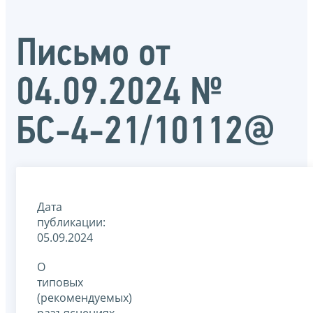
Письмо от
04.09.2024 №
БС-4-21/10112@
Дата
публикации:
05.09.2024
О
типовых
(рекомендуемых)
разъяснениях