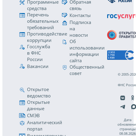
Программные
Обратная
средства
связь
Перечень
Контакты
обязательных
Подписка
требований
на
Противодействие
новости
коррупции
Об
Госслужба
использовании
в ФНС
информации
России
сайта
Вакансии
Общественный
совет
© 2005-202
ФНС Росси
Открытое
ведомство
Открытые
данные
СМЭВ
Дата
Аналитический
обновлени
портал
страницы
08.08.2026
Видеоматериалы