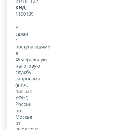
21/10112@
КНД:
1150139
В
связи
с
поступающими
в
Федеральную
налоговую
службу
запросами
(в т.ч.
письмо
УФНС
России
по г.
Москве
от
29.08.2024