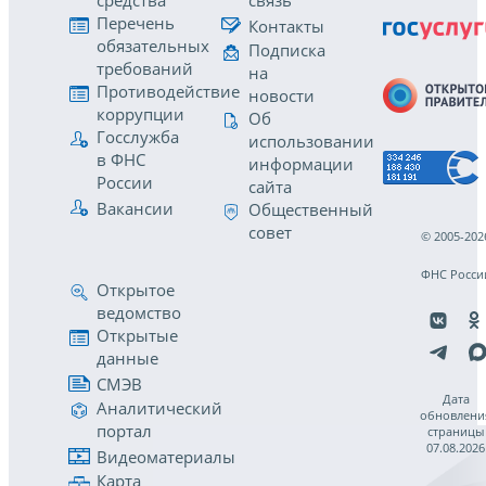
средства
связь
Перечень
Контакты
обязательных
Подписка
требований
на
Противодействие
новости
коррупции
Об
Госслужба
использовании
в ФНС
информации
России
сайта
Вакансии
Общественный
совет
© 2005-202
ФНС Росси
Открытое
ведомство
Открытые
данные
СМЭВ
Дата
Аналитический
обновлени
портал
страницы
07.08.2026
Видеоматериалы
Карта