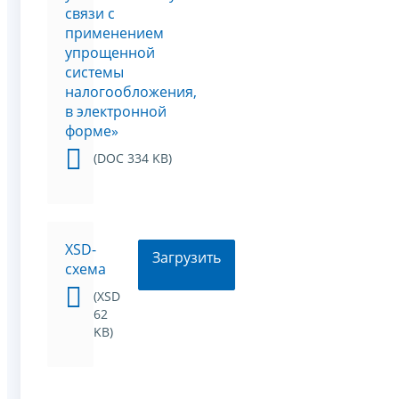
связи с
применением
упрощенной
системы
налогообложения,
в электронной
форме»
(DOC 334 KB)
XSD-
Загрузить
схема
(XSD
62
KB)