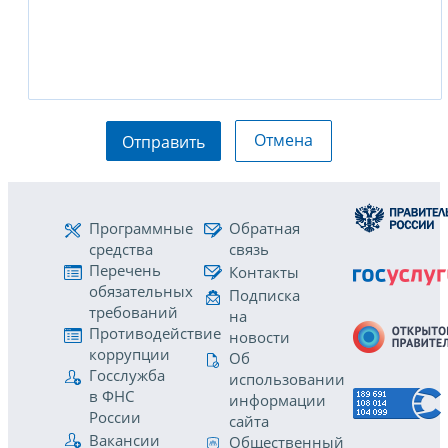
Отмена
Отправить
Программные
Обратная
средства
связь
Перечень
Контакты
обязательных
Подписка
требований
на
Противодействие
новости
коррупции
Об
Госслужба
использовании
в ФНС
информации
России
сайта
Вакансии
Общественный