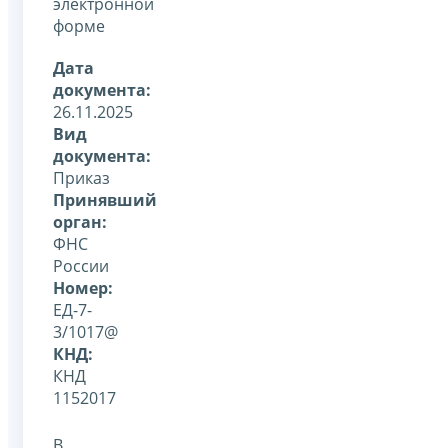
электронной
форме
Дата
документа:
26.11.2025
Вид
документа:
Приказ
Принявший
орган:
ФНС
России
Номер:
ЕД-7-
3/1017@
КНД:
КНД
1152017
В