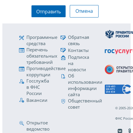
Отмена
Отправить
Программные
Обратная
средства
связь
Перечень
Контакты
обязательных
Подписка
требований
на
Противодействие
новости
коррупции
Об
Госслужба
использовании
в ФНС
информации
России
сайта
Вакансии
Общественный
совет
© 2005-202
ФНС Росси
Открытое
ведомство