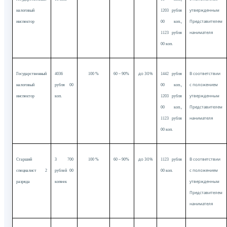
утвержденным
налоговый
1203 рубля
Представителем
инспектор
00 коп.,
нанимателя
1123 рубля
00 коп.
до 30%
В соответствии
Государственный
4036
100 %
60 – 90%
1442 рубля
с положением
налоговый
рубля 00
00 коп.,
утвержденным
инспектор
коп.
1203 рубля
Представителем
00 коп.,
нанимателя
1123 рубля
00 коп.
до 30%
В соответствии
Старший
3 700
100 %
60 – 90%
1123 рубля
с положением
специалист 2
рублей 00
00 коп.
утвержденным
разряда
копеек
Представителем
нанимателя