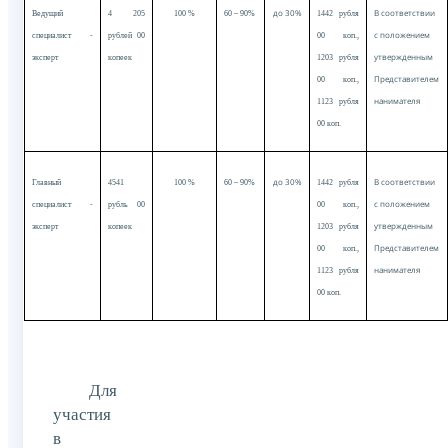
до 30%
В соответствии
Ведущий
4 205
100 %
60 – 90%
1442 рубля
с положением
специалист -
рублей 00
00 коп.,
утвержденным
эксперт
копеек
1203 рубля
Представителем
00 коп.,
нанимателя
1123 рубля
00 коп.
до 30%
В соответствии
Главный
4541
100 %
60 – 90%
1442 рубля
с положением
специалист -
рубль 00
00 коп.,
утвержденным
эксперт
копеек
1203 рубля
Представителем
00 коп.,
нанимателя
1123 рубля
00 коп.
Для
участия
в