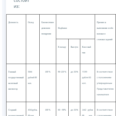
состоит
:
из
Должность
Оклад
Ежемесячное
Премия за
денежное
Надбавки
выполнение особо
поощрение
важных и
сложных заданий
К окладу
Выслуга
Классный
чин
до 30%
1599
В соответствии
Главный
5044
100 %
90-120 %
рубля 00
с положением
государственный
рублей 00
коп.
утвержденным
налоговый
коп.
Представителем
инспектор
нанимателя
до 30%
В соответствии
Старший
4541рубль
100 %
60 – 90%
1442 рубля
с положением
государственный
00 коп.
00 коп.,