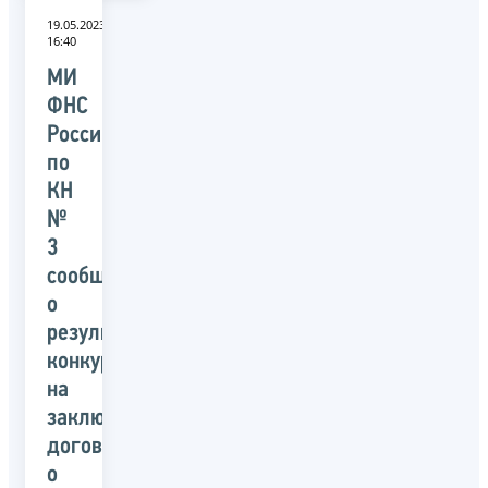
19.05.2023
16:40
МИ
ФНС
России
по
КН
№
3
сообщает
о
результатах
конкурса
на
заключение
договора
о