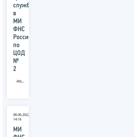
службы
в
МИ
ФНС
России
по
ЦОД
№
2
Новость
08.06.2022
14:16
МИ