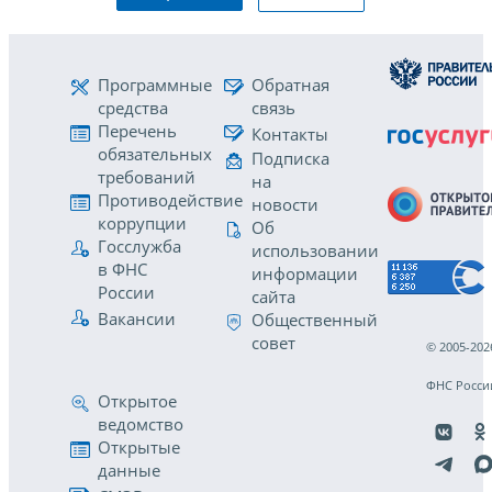
Программные
Обратная
средства
связь
Перечень
Контакты
обязательных
Подписка
требований
на
Противодействие
новости
коррупции
Об
Госслужба
использовании
в ФНС
информации
России
сайта
Вакансии
Общественный
совет
© 2005-202
ФНС Росси
Открытое
ведомство
Открытые
данные