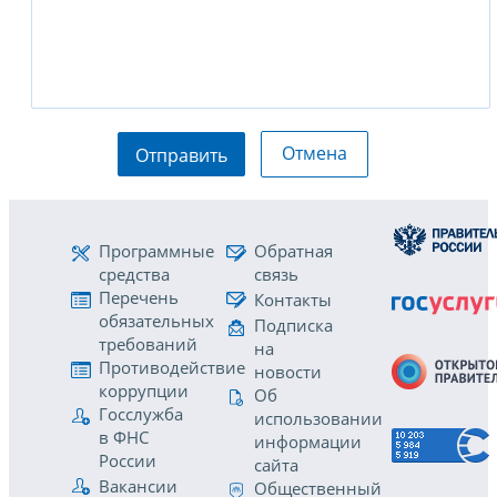
Отмена
Отправить
Программные
Обратная
средства
связь
Перечень
Контакты
обязательных
Подписка
требований
на
Противодействие
новости
коррупции
Об
Госслужба
использовании
в ФНС
информации
России
сайта
Вакансии
Общественный