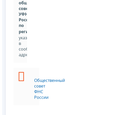
общественный
совет
УФНС
России
по
региону
»
,
указав
в
сообщении
адресата
Общественный
совет
ФНС
России