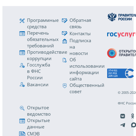
Программные
Обратная
средства
связь
Перечень
Контакты
обязательных
Подписка
требований
на
Противодействие
новости
коррупции
Об
Госслужба
использовании
в ФНС
информации
России
сайта
Вакансии
Общественный
совет
© 2005-202
ФНС Росси
Открытое
ведомство
Открытые
данные
СМЭВ