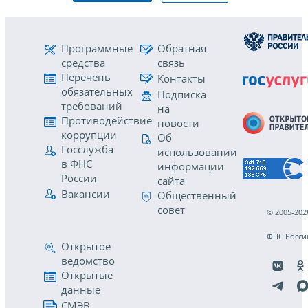
Программные
Обратная
средства
связь
Перечень
Контакты
обязательных
Подписка
требований
на
Противодействие
новости
коррупции
Об
Госслужба
использовании
в ФНС
информации
России
сайта
Вакансии
Общественный
совет
© 2005-202
ФНС Росси
Открытое
ведомство
Открытые
данные
СМЭВ