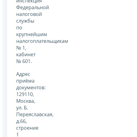
инспекция
Федеральной
налоговой
службы
по
крупнейшим
налогоплательщикам
№ 1,
кабинет
№ 601.
Адрес
приёма
документов:
129110,
Москва,
ул. Б.
Переяславская,
д.66,
строение
1