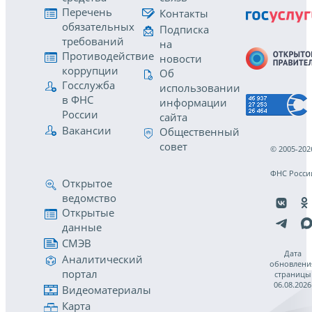
Перечень
Контакты
обязательных
Подписка
требований
на
Противодействие
новости
коррупции
Об
Госслужба
использовании
в ФНС
информации
России
сайта
Вакансии
Общественный
совет
© 2005-202
ФНС Росси
Открытое
ведомство
Открытые
данные
СМЭВ
Дата
Аналитический
обновлени
портал
страницы
06.08.2026
Видеоматериалы
Карта