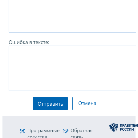
Ошибка в тексте:
Отмена
Отправить
Программные
Обратная
средства
связь