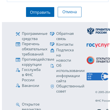
Отмена
Отправить
Программные
Обратная
средства
связь
Перечень
Контакты
обязательных
Подписка
требований
на
Противодействие
новости
коррупции
Об
Госслужба
использовании
в ФНС
информации
России
сайта
Вакансии
Общественный
совет
© 2005-202
ФНС Росси
Открытое
ведомство