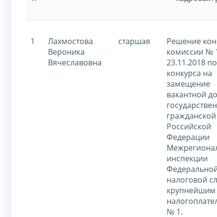
1
Лахмостова
старшая
Решение кон
Вероника
комиссии № 
Вячеславовна
23.11.2018 п
конкурса на
замещение
вакантной д
государстве
гражданской
Российской
Федерации
Межрегиона
инспекции
Федерально
налоговой с
крупнейшим
налогоплате
№ 1.