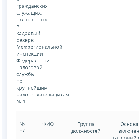
гражданских
служащих,
включенных
в
кадровый
резерв
Межрегиональной
инспекции
Федеральной
налоговой
службы
по
крупнейшим
налогоплательщикам
№ 1:
№
ФИО
Группа
Основа
п/
должностей
включен
п
кадровый 