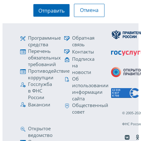
Отмена
Отправить
Программные
Обратная
средства
связь
Перечень
Контакты
обязательных
Подписка
требований
на
Противодействие
новости
коррупции
Об
Госслужба
использовании
в ФНС
информации
России
сайта
Вакансии
Общественный
совет
© 2005-202
ФНС Росси
Открытое
ведомство