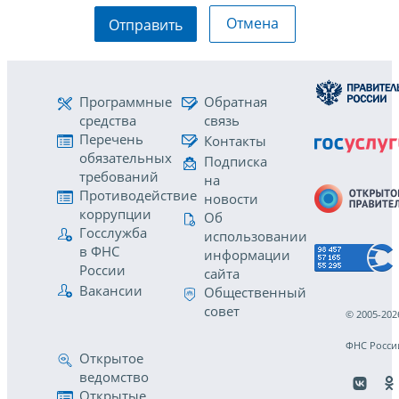
Отмена
Отправить
Программные
Обратная
средства
связь
Перечень
Контакты
обязательных
Подписка
требований
на
Противодействие
новости
коррупции
Об
Госслужба
использовании
в ФНС
информации
России
сайта
Вакансии
Общественный
совет
© 2005-202
ФНС Росси
Открытое
ведомство
Открытые