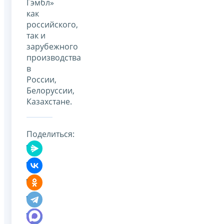
Гэмбл»
как
российского,
так и
зарубежного
производства
в
России,
Белоруссии,
Казахстане.
Поделиться: