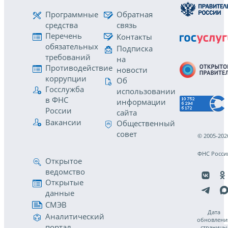
Программные
Обратная
средства
связь
Перечень
Контакты
обязательных
Подписка
требований
на
Противодействие
новости
коррупции
Об
Госслужба
использовании
в ФНС
информации
России
сайта
Вакансии
Общественный
совет
© 2005-202
ФНС Росси
Открытое
ведомство
Открытые
данные
СМЭВ
Дата
Аналитический
обновлени
портал
страницы