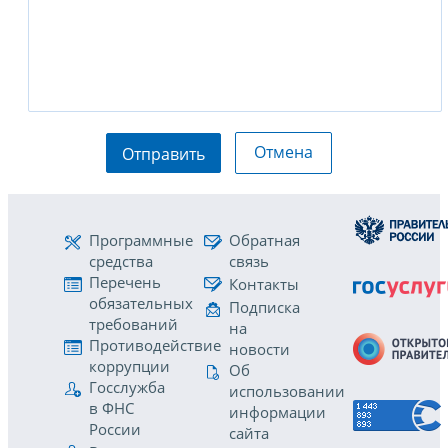
Отмена
Отправить
Программные
Обратная
средства
связь
Перечень
Контакты
обязательных
Подписка
требований
на
Противодействие
новости
коррупции
Об
Госслужба
использовании
в ФНС
информации
России
сайта