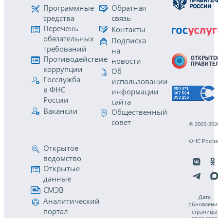
Программные
Обратная
средства
связь
Перечень
Контакты
обязательных
Подписка
требований
на
Противодействие
новости
коррупции
Об
Госслужба
использовании
в ФНС
информации
России
сайта
Вакансии
Общественный
совет
© 2005-202
ФНС Росси
Открытое
ведомство
Открытые
данные
СМЭВ
Дата
Аналитический
обновлени
портал
страницы