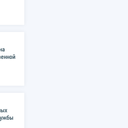
на
венной
ных
лужбы