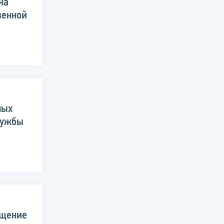
на
венной
ных
лужбы
ещение