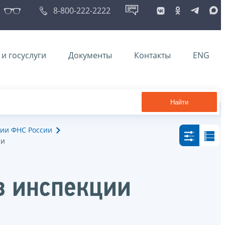
8-800-222-2222
и госуслуги
Документы
Контакты
ENG
Найти
ии ФНС России
ии
в инспекции