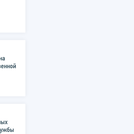
на
венной
ных
лужбы