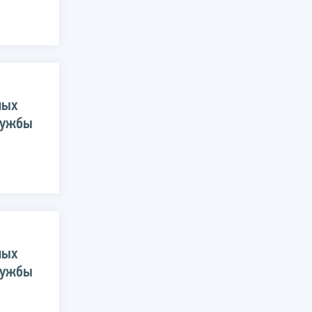
ных
лужбы
ных
лужбы