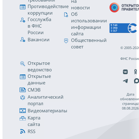
на
Противодействие
новости
коррупции
Об
Госслужба
использовании
в ФНС
информации
России
сайта
Вакансии
Общественный
совет
© 2005-202
ФНС Росси
Открытое
ведомство
Открытые
данные
СМЭВ
Дата
Аналитический
обновлени
портал
страницы
08.08.2026
Видеоматериалы
Карта
сайта
RSS