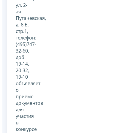
ул. 2-
ая
Пугачевская,
д. 6 Б,
стр.1,
телефон:
(495)747-
32-60,
доб.
19-14,
20-32,
19-10
объявляет
о
приеме
документов
для
участия
в
конкурсе