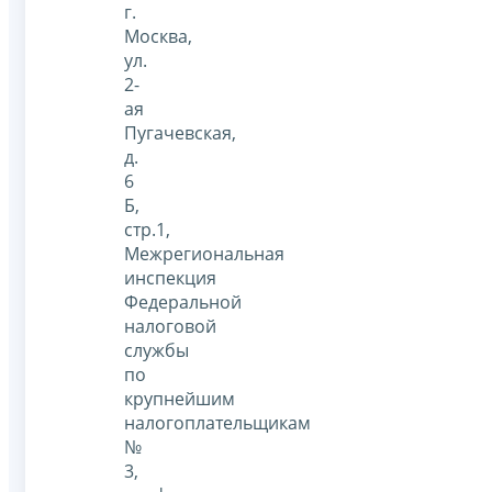
г.
Москва,
ул.
2-
ая
Пугачевская,
д.
6
Б,
стр.1,
Межрегиональная
инспекция
Федеральной
налоговой
службы
по
крупнейшим
налогоплательщикам
№
3,