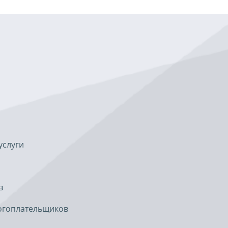
услуги
в
огоплательщиков