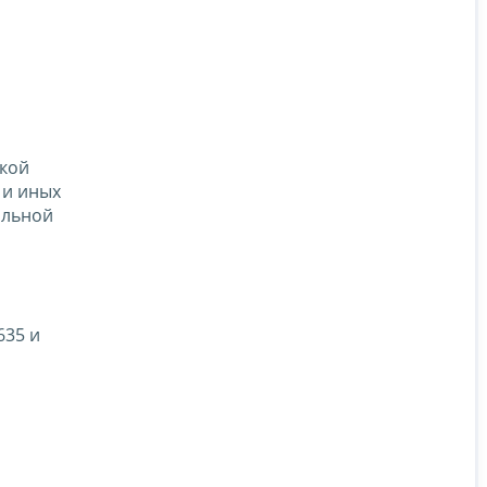
кой
 и иных
альной
635 и