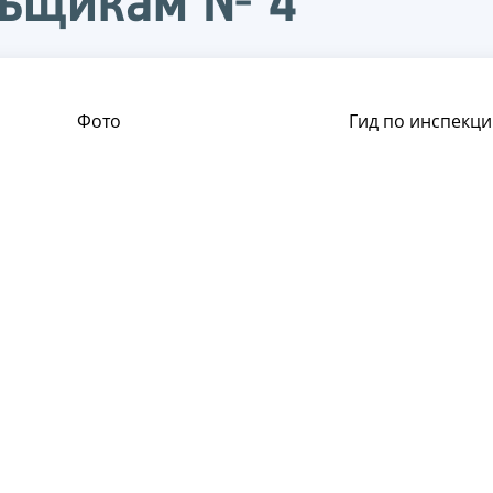
льщикам № 4
Фото
Гид по инспекци