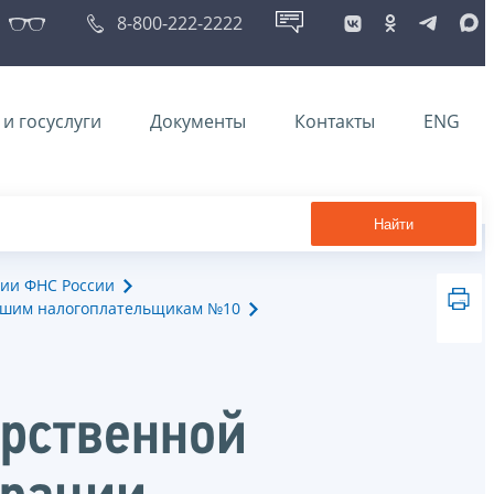
8-800-222-2222
и госуслуги
Документы
Контакты
ENG
Найти
ии ФНС России
йшим налогоплательщикам №10
арственной