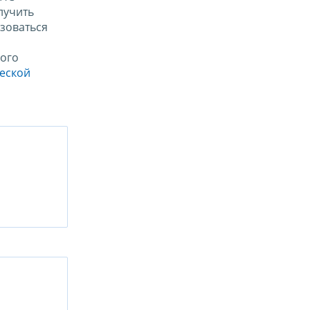
лучить
зоваться
ого
ческой