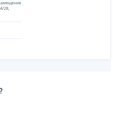
 замещение
4/28,
?