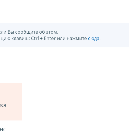
сли Вы сообщите об этом.
цию клавиш: Ctrl + Enter или нажмите
сюда
.
тся
ФНС