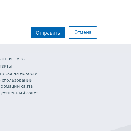
Отмена
Отправить
атная связь
такты
писка на новости
использовании
ормации сайта
ественный совет