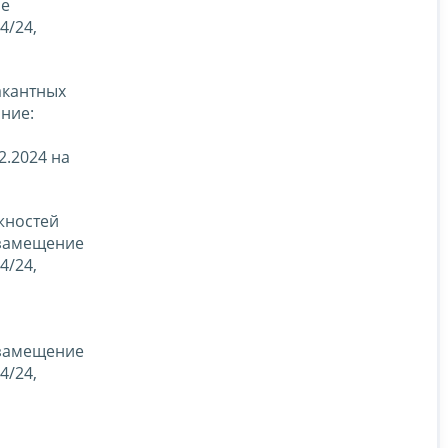
ие
4/24,
акантных
ние:
2.2024 на
жностей
 замещение
4/24,
 замещение
4/24,