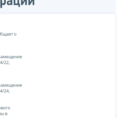
ерации
бщает о
 замещение
4/22,
 замещение
4/24,
ового
пы в