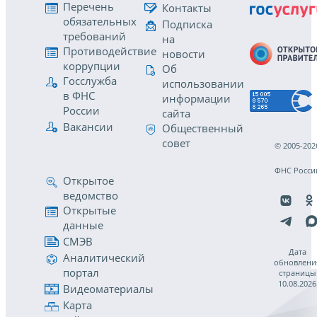
Перечень
Контакты
обязательных
Подписка
требований
на
Противодействие
новости
коррупции
Об
Госслужба
использовании
в ФНС
информации
России
сайта
Вакансии
Общественный
совет
© 2005-202
ФНС Росси
Открытое
ведомство
Открытые
данные
СМЭВ
Дата
Аналитический
обновлени
портал
страницы
10.08.2026
Видеоматериалы
Карта