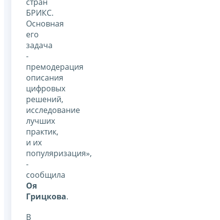
стран
БРИКС.
Основная
его
задача
-
премодерация
описания
цифровых
решений,
исследование
лучших
практик,
и их
популяризация»,
-
сообщила
Оя
Грицкова
.
В