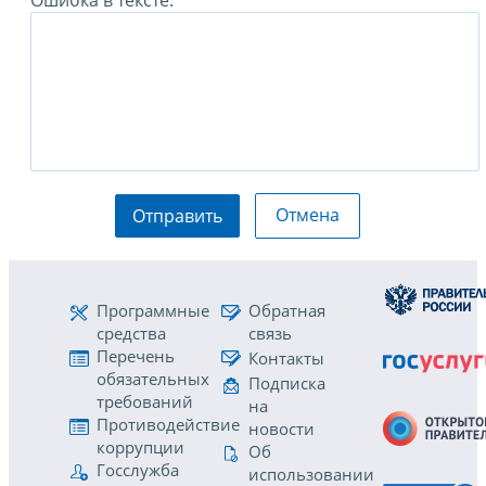
Отмена
Отправить
Программные
Обратная
средства
связь
Перечень
Контакты
обязательных
Подписка
требований
на
Противодействие
новости
коррупции
Об
Госслужба
использовании