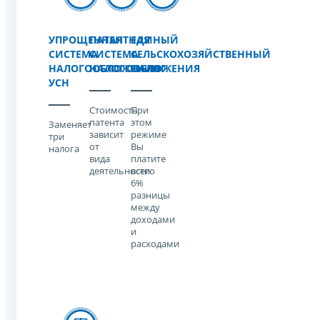
УПРОЩЕННАЯ
ПАТЕНТНАЯ
ЕДИНЫЙ
СИСТЕМА
СИСТЕМА
СЕЛЬСКОХОЗЯЙСТВЕННЫЙ
НАЛОГООБЛОЖЕНИЯ
НАЛОГООБЛОЖЕНИЯ
НАЛОГ
УСН
Стоимость
При
патента
этом
Заменяет
зависит
режиме
три
от
Вы
налога
вида
платите
деятельности
всего
6%
разницы
между
доходами
и
расходами