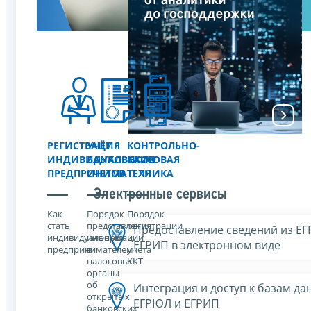
РЕГИСТРАЦИЯ
УЧЁТ
КОНТРОЛЬНО-
ИНДИВИДУАЛЬНОГО
БАНКОВСКИХ
КАССОВАЯ
ПРЕДПРИНИМАТЕЛЯ
СЧЕТОВ
ТЕХНИКА
Электронные сервисы
Как
Порядок
Порядок
стать
представления
регистрации
Предоставление сведений из Е
индивидуальным
информации
и
ЕГРИП в электронном виде
предпринимателем
в
учета
налоговые
ККТ
органы
об
Интеграция и доступ к базам да
открытых
ЕГРЮЛ и ЕГРИП
банковских