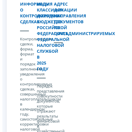
ИНФОРМАЦИЯ
КОДЫ
АДРЕС
О
КЛАССИФИКАЦИИ
ДЛЯ
КОНТРОЛИРУЕМЫХ
ДОХОДОВ
НАПРАВЛЕНИЯ
СДЕЛКАХ
БЮДЖЕТОВ
ДОКУМЕНТОВ
РОССИЙСКОЙ
ПО
ФЕДЕРАЦИИ,АДМИНИСТРИРУЕМЫХ
ПОЧТЕ
Контролируемые
ФЕДЕРАЛЬНОЙ
сделки,
НАЛОГОВОЙ
форма,
СЛУЖБОЙ
формат
В
и
2025
порядок
ГОДУ
заполнения
уведомления
о
контролируемых
Порядок
сделках,
представления
совершенных
совокупности
налогоплательщиком
документов,
в
которые
календарном
отражают
году,
результаты
самостоятельные
финансовой
корректировки
и
налоговой
хозяйственной