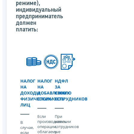
режиме),
индивидуальный
предприниматель
должен
платить:
НАЛОГ
НАЛОГ
НДФЛ
НА
НА
ЗА
ДОХОДЫ
ДОБАВЛЕННУЮ
СВОИХ
ФИЗИЧЕСКИХ
СТОИМОСТЬ
СОТРУДНИКОВ
ЛИЦ
Если
При
производились
наличии
В
операции,
сотрудников
случае,
облагаемые
у
если