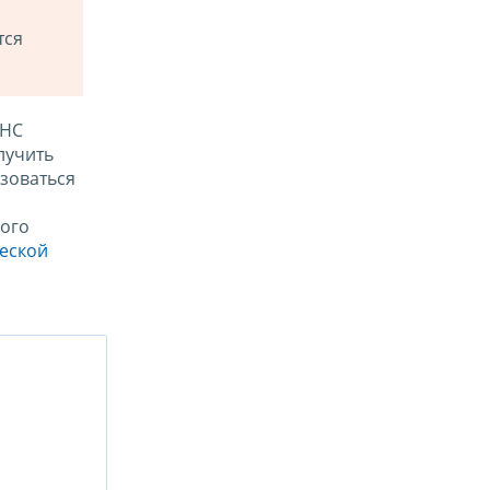
тся
ФНС
лучить
зоваться
ого
ческой