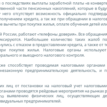
 о последствиях выплаты заработной платы «в конверт
ственной части пенсионных накоплений, которые в буд
у него отсутствует возможность официально подтверд
получением кредита, а так же при обращении в налого
 вычеты при покупке жилья, оплате обучения детей или
ей России, работают «телефоны доверия». Все обращени
ксируются. Наибольшее количество таких жалоб по
нулись с отказом в предоставлении кредита, а также от т
при покупке жилья. Налоговые органы используют 
ерального и выездного налогового контроля.
кже способствует проводимая налоговыми органами
незаконную предпринимательскую деятельность, и 
ких лиц от постановки на налоговый учет налоговым
рганами проводятся рейдовые мероприятия на рынках р
выявлению физических лиц, осуществляющих де
 по
дивидуальных предпринимателей.