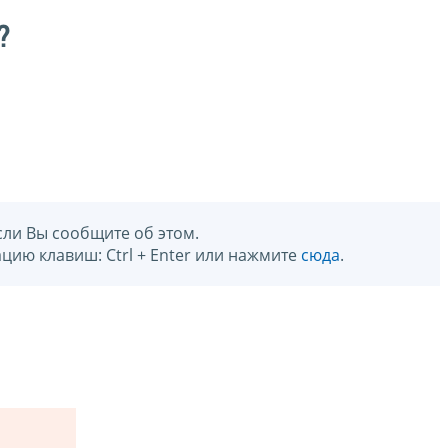
?
сли Вы сообщите об этом.
цию клавиш: Ctrl + Enter или нажмите
сюда
.