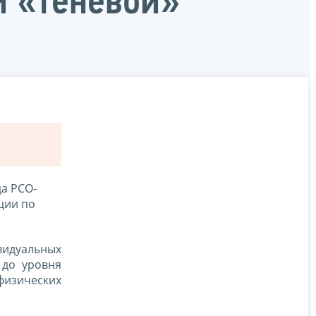
и «теневой»
а РСО-
ции по
видуальных
 до уровня
физических