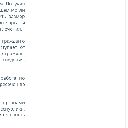
е». Получая
ущем могли
ить размер
вые органы
 лечения.
я граждан о
ступает от
ех граждан,
сведения,
 работа по
пресечению
и органами
еспублики,
ятельность