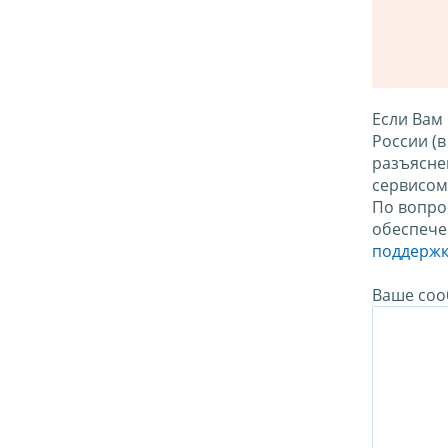
Если Вам
России (
разъясне
сервисо
По вопро
обеспече
поддержк
Ваше соо