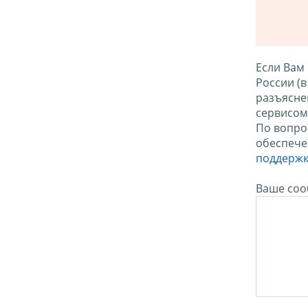
Если Вам
России (
разъясне
сервисо
По вопро
обеспече
поддержк
Ваше соо