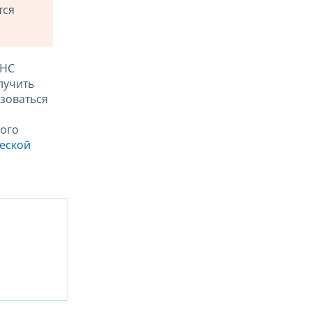
тся
ФНС
лучить
зоваться
ого
ческой