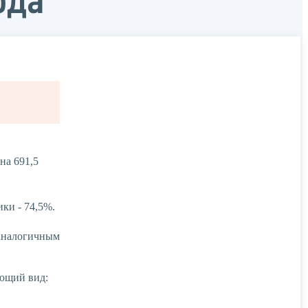
ода
на 691,5
ки - 74,5%.
 аналогичным
ующий вид: