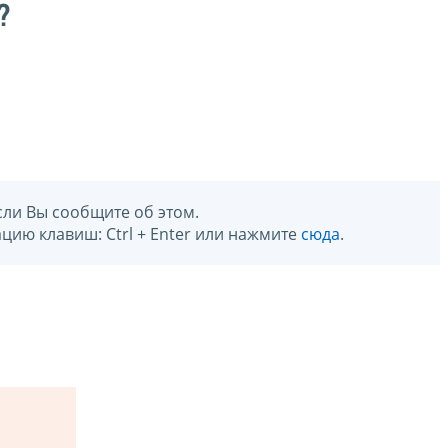
?
сли Вы сообщите об этом.
цию клавиш: Ctrl + Enter или нажмите
сюда
.