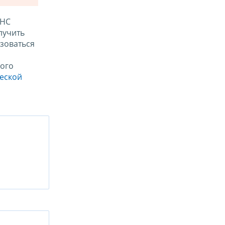
ФНС
лучить
зоваться
ого
ческой