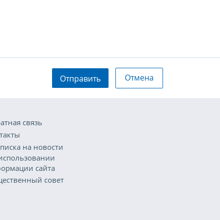
Отмена
Отправить
атная связь
такты
писка на новости
использовании
ормации сайта
ественный совет