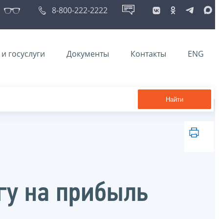
8-800-222-2222
и госуслуги
Документы
Контакты
ENG
Найти
гу на прибыль