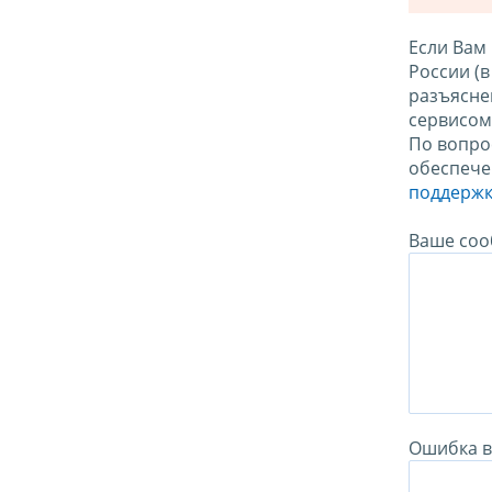
Если Вам
России (
разъясне
сервисо
По вопро
обеспече
поддержк
Ваше соо
Ошибка в 