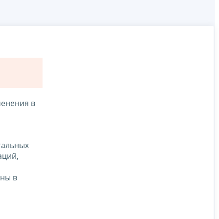
менения в
тальных
аций,
аны в