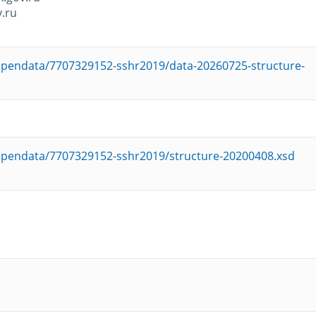
.ru
u/opendata/7707329152-sshr2019/data-20260725-structure-
u/opendata/7707329152-sshr2019/structure-20200408.xsd