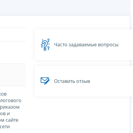
Часто задаваемые вопросы
Оставить отзыв
ков
алогового
Приказом
ов и
м сайте
сети