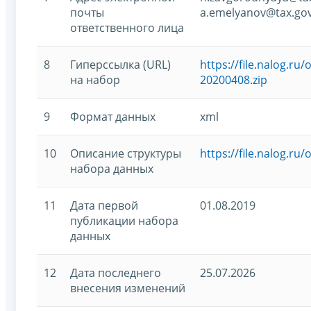
почты
a.emelyanov@tax.gov
ответственного лица
8
Гиперссылка (URL)
https://file.nalog.r
на набор
20200408.zip
9
Формат данных
xml
10
Описание структуры
https://file.nalog.r
набора данных
11
Дата первой
01.08.2019
публикации набора
данных
12
Дата последнего
25.07.2026
внесения изменений