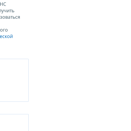
ФНС
лучить
зоваться
ого
ческой