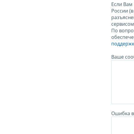
Если Вам
России (
разъясне
сервисо
По вопро
обеспече
поддержк
Ваше соо
Ошибка в 