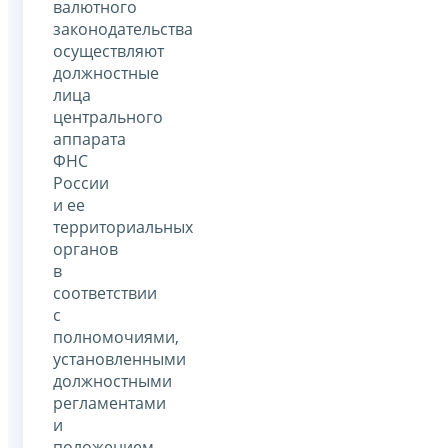
валютного
законодательства
осуществляют
должностные
лица
центрального
аппарата
ФНС
России
и ее
территориальных
органов
в
соответствии
с
полномочиями,
установленными
должностными
регламентами
и
положением