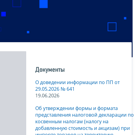
Документы
О доведении информации по ПП от
29.05.2026 № 641
19.06.2026
Об утверждении формы и формата
представления налоговой декларации по
косвенным налогам (налогу на
добавленную стоимость и акцизам) при
импорте товаров на территорию