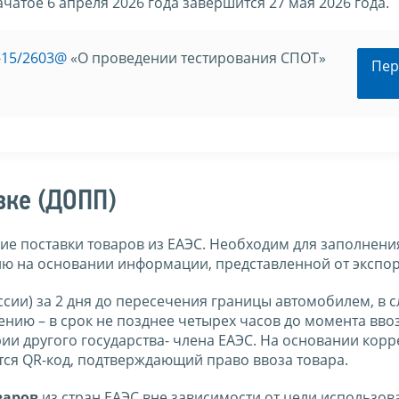
чатое 6 апреля 2026 года завершится 27 мая 2026 года.
-15/2603@
«О проведении тестирования СПОТ»
Пер
вке (ДОПП)
е поставки товаров из ЕАЭС. Необходим для заполнени
ию на основании информации, представленной от экспор
сии) за 2 дня до пересечения границы автомобилем, в с
нию – в срок не позднее четырех часов до момента вво
и другого государства- члена ЕАЭС. На основании корр
ся QR-код, подтверждающий право ввоза товара.
варов
из стран ЕАЭС вне зависимости от цели использов