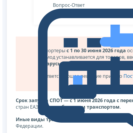
Вопрос-Ответ
Импортеры
с 1 по 30 июня 2026 года
ос
период устанавливается для товаров, в
Беларусь
данное освобождение действ
Соответствующее решение принято
Пос
Срок запуска СПОТ — с 1 июня 2026 года c пе
стран ЕАЭС
автомобильным транспортом
.
Иные виды транспорта
будут включены в СПОТ 
Федерации.