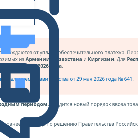
вобождаются от уплаты обеспечительного платежа. Пе
возимых из
Армении
,
Казахстана
и
Киргизии
. Для
Рес
ует
до 1 ноября 2026 года
.
тановлением Правительства от 29 мая 2026 года № 641
.
реходным периодом.
Вводится новый порядок ввоза това
не ранее 2027 года по решению Правительства Российс