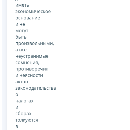
иметь
экономическое
основание
и не
могут
быть
произвольными,
а все
неустранимые
сомнения,
противоречия
и неясности
актов
законодательства
о
налогах
и
сборах
толкуются
в