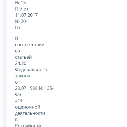
№ 15-
П и от
11.07.2017
№ 20-
П).
В
соответствии
со
статьей
24.20
Федерального
закона
от
29.07.1998 № 135-
ФЗ
«Об
оценочной
деятельности
в
Российской