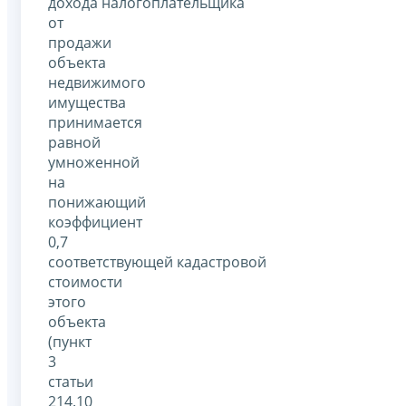
дохода налогоплательщика
от
продажи
объекта
недвижимого
имущества
принимается
равной
умноженной
на
понижающий
коэффициент
0,7
соответствующей кадастровой
стоимости
этого
объекта
(пункт
3
статьи
214.10