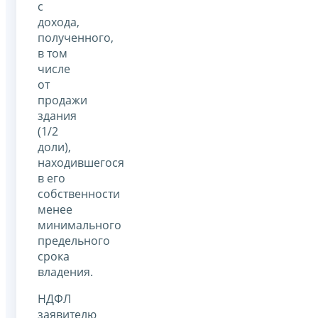
с
дохода,
полученного,
в том
числе
от
продажи
здания
(1/2
доли),
находившегося
в его
собственности
менее
минимального
предельного
срока
владения.
НДФЛ
заявителю