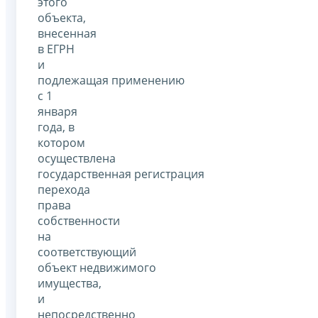
этого
объекта,
внесенная
в ЕГРН
и
подлежащая применению
с 1
января
года, в
котором
осуществлена
государственная регистрация
перехода
права
собственности
на
соответствующий
объект недвижимого
имущества,
и
непосредственно