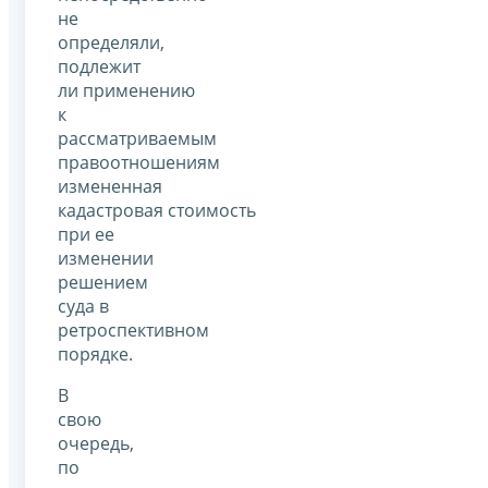
не
определяли,
подлежит
ли применению
к
рассматриваемым
правоотношениям
измененная
кадастровая стоимость
при ее
изменении
решением
суда в
ретроспективном
порядке.
В
свою
очередь,
по