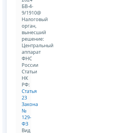
БВ-4-
9/1910@
Налоговый
орган,
вынесший
решение:
Центральный
аппарат
ФНС
России
Статьи
НК
РФ:
Статья
23
Закона
№
129-
ФЗ
Вид