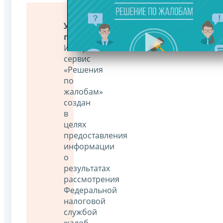
Уважаемые
пользователи!
Интернет-
сервис
«Решения
по
жалобам»
создан
в
целях
предоставления
информации
о
результатах
рассмотрения
Федеральной
налоговой
службой
жалоб