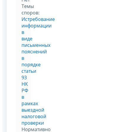
Темы
споров:
Истребование
информации
в
виде
письменных
пояснений
в
порядке
статьи
93
НК
РФ
в
рамках
выездной
налоговой
проверки
Нормативно