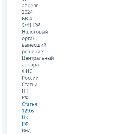
апреля
2024
БВ-4-
9/4112@
Налоговый
орган,
вынесший
решение:
Центральный
аппарат
ФНС
России
Статьи
НК
РФ:
Статья
129.6
НК
РФ
Вид