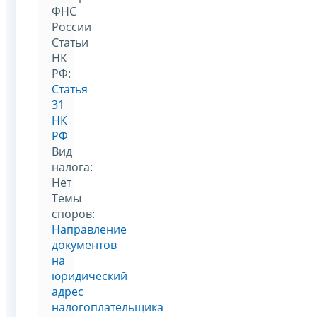
ФНС
России
Статьи
НК
РФ:
Статья
31
НК
РФ
Вид
налога:
Нет
Темы
споров:
Направление
документов
на
юридический
адрес
налогоплательщика