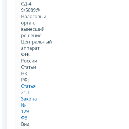
СД-4-
9/5089@
Налоговый
орган,
вынесший
решение:
Центральный
аппарат
ФНС
России
Статьи
НК
РФ:
Статья
21.1
Закона
№
129-
ФЗ
Вид