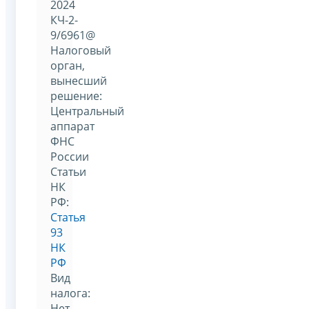
2024
КЧ-2-
9/6961@
Налоговый
орган,
вынесший
решение:
Центральный
аппарат
ФНС
России
Статьи
НК
РФ:
Статья
93
НК
РФ
Вид
налога:
Нет