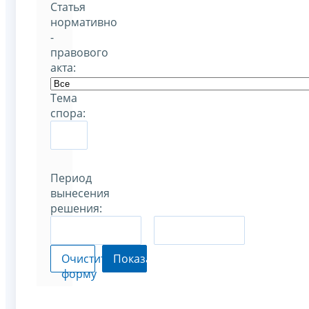
Статья
нормативно
-
правового
акта:
Тема
спора:
Период
вынесения
решения:
–
Очистить
Показать
форму