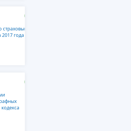
о страховым
а 2017 года
ми
трафных
 кодекса