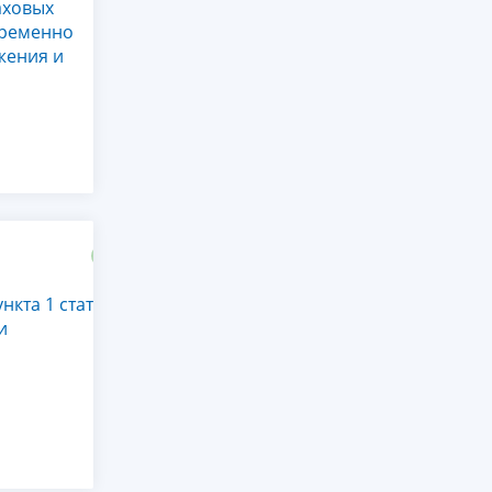
аховых
временно
жения и
нкта 1 статьи
и