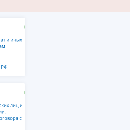
ат и иных
кам
К РФ
ких лиц и
ии,
оговора с