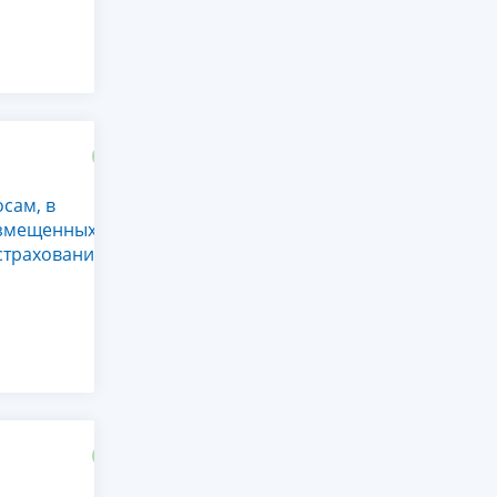
сам, в
возмещенных
страхования