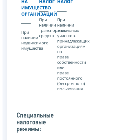
НА
НАЛОГ
НАЛОГ
ИМУЩЕСТВО
ОРГАНИЗАЦИЙ
При
При
наличии
наличии
транспортных
земельных
При
средств
участков,
наличии
принадлежащих
недвижимого
организациям
имущества
на
праве
собственности
или
праве
постоянного
(бессрочного)
пользования.
Специальные
налоговые
режимы: