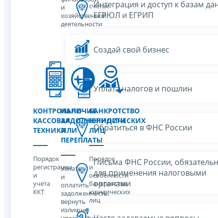
Интеграция и доступ к базам да
счетах
и
ЕГРЮЛ и ЕГРИП
хозяйственной
деятельности
Создай свой бизнес
Уплата налогов и пошлин
КОНТРОЛЬНО-
НАЛИЧИЕ
БАНКРОТСТВО
КАССОВАЯ
ЗАДОЛЖЕННОСТИ
ЮРИДИЧЕСКИХ
Обратиться в ФНС России
ТЕХНИКА
ИЛИ
ЛИЦ
ПЕРЕПЛАТЫ
Порядок
Порядок
Письма ФНС России, обязатель
регистрации
и
Узнать
для применения налоговыми
и
особенности
и
органами
учета
банкротства
оплатить
ККТ
юридических
задолженность,
лиц
вернуть
излишне
Часто задаваемые вопросы