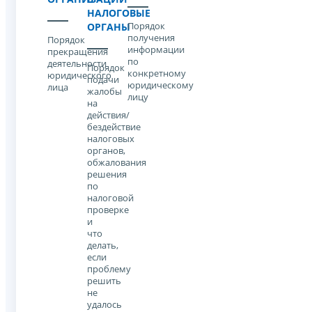
НАЛОГОВЫЕ
Порядок
ОРГАНЫ
получения
Порядок
информации
прекращения
по
деятельности
Порядок
конкретному
юридического
подачи
юридическому
лица
жалобы
лицу
на
действия/
бездействие
налоговых
органов,
обжалования
решения
по
налоговой
проверке
и
что
делать,
если
проблему
решить
не
удалось