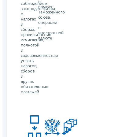
в
соблюдением
рамках
законодательства
Таможенного
о
союза,
налогах
операции
и
в
сборах,
иностранной
правильностью
валюте
исчисления,
полнотой
и
своевременностью
уплаты
налогов,
сборов
и
других
обязательных
платежей