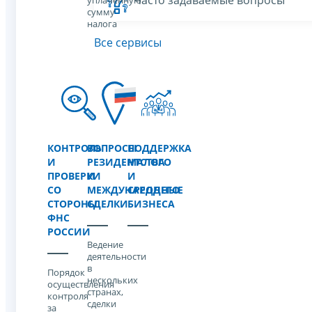
уплаченную
сумму
налога
Все сервисы
КОНТРОЛЬ
ВОПРОСЫ
ПОДДЕРЖКА
И
РЕЗИДЕНТСТВА
МАЛОГО
ПРОВЕРКИ
И
И
СО
МЕЖДУНАРОДНЫЕ
СРЕДНЕГО
СТОРОНЫ
СДЕЛКИ
БИЗНЕСА
ФНС
РОССИИ
Ведение
деятельности
в
Порядок
нескольких
осуществления
странах,
контроля
сделки
за