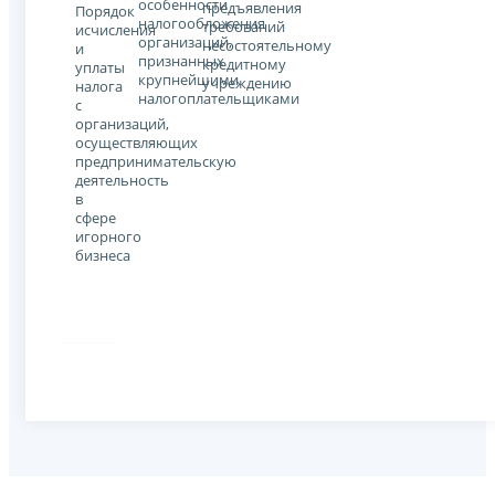
особенности
предъявления
Порядок
налогообложения
требований
исчисления
организаций,
несостоятельному
и
признанных
кредитному
уплаты
крупнейшими
учреждению
налога
налогоплательщиками
с
организаций,
осуществляющих
предпринимательскую
деятельность
в
сфере
игорного
бизнеса