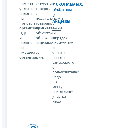
Замена
Операции,
ИСКОПАЕМЫХ,
уплаты
совершаемые
ПЛАТЕЖИ
налога
с
И
на
подакцизными
АКЦИЗЫ
прибыль
товарами,
организаций,
признаваемые
НДС
объектами
и
обложения
Порядок
налога
акцизами
исчисления
на
и
имущество
уплаты
организаций.
налога,
взимаемого
с
пользователей
недр
по
месту
нахождения
участка
недр