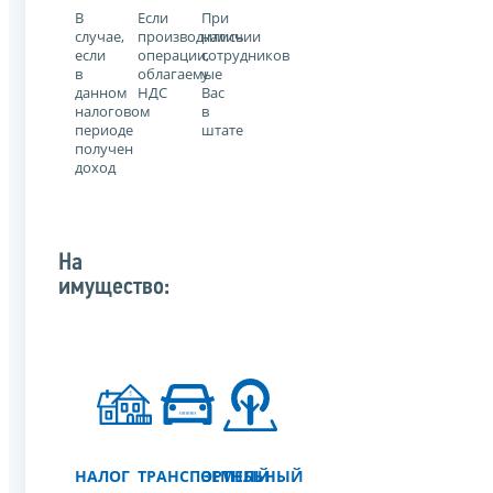
В
Если
При
случае,
производились
наличии
если
операции,
сотрудников
в
облагаемые
у
данном
НДС
Вас
налоговом
в
периоде
штате
получен
доход
На
имущество:
НАЛОГ
ТРАНСПОРТНЫЙ
ЗЕМЕЛЬНЫЙ