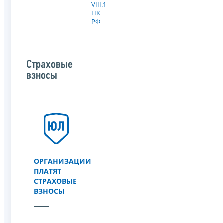
VIII.1
НК
РФ
Страховые
взносы
ОРГАНИЗАЦИИ
ПЛАТЯТ
СТРАХОВЫЕ
ВЗНОСЫ