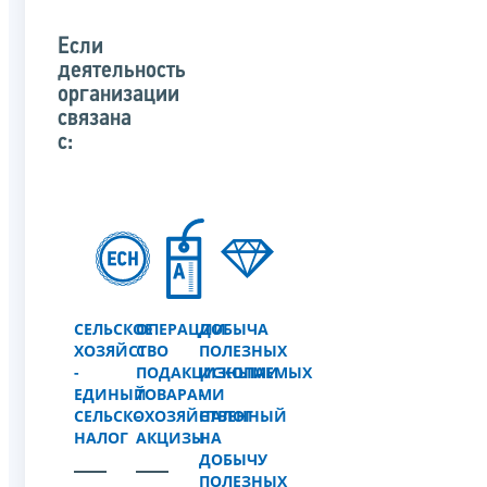
Если
деятельность
организации
связана
с:
СЕЛЬСКОЕ
ОПЕРАЦИИ
ДОБЫЧА
ХОЗЯЙСТВО
С
ПОЛЕЗНЫХ
-
ПОДАКЦИЗНЫМИ
ИСКОПАЕМЫХ
ЕДИНЫЙ
ТОВАРАМИ
-
СЕЛЬСКОХОЗЯЙСТВЕННЫЙ
-
НАЛОГ
НАЛОГ
АКЦИЗЫ
НА
ДОБЫЧУ
ПОЛЕЗНЫХ