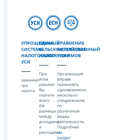
УПРОЩЕННАЯ
ЕДИНЫЙ
СРАВНЕНИЕ
СИСТЕМА
СЕЛЬСКОХОЗЯЙСТВЕННЫЙ
НАЛОГОВЫХ
НАЛОГООБЛОЖЕНИЯ
НАЛОГ
РЕЖИМОВ
УСН
При
Организация
этом
вправе
заменяет
режиме
применять
три
Вы
одновременно
налога
платите
несколько
всего
спецрежимов
6%
по
разницы
различным
между
видам
доходами
деятельности.
и
Подробнее
расходами
см.
раздел