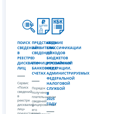
ПОИСК
ПРЕДСТАВЛЕНИЕ
КОДЫ
СВЕДЕНИЙ
ЗАЯВИТЕЛЮ
КЛАССИФИКАЦИИ
В
СВЕДЕНИЙ
ДОХОДОВ
РЕЕСТРЕ
О
БЮДЖЕТОВ
ДИСКВАЛИФИЦИРОВАННЫХ
ЕГО
РОССИЙСКОЙ
ЛИЦ
БАНКОВСКИХ
ФЕДЕРАЦИИ,
СЧЕТАХ
АДМИНИСТРИРУЕМЫХ
ФЕДЕРАЛЬНОЙ
Сервис
НАЛОГОВОЙ
«Поиск
Порядок
СЛУЖБОЙ
сведений
получения
В
в
плательщиком
2025
реестре
сведений
ГОДУ
дисквалифицированных
о
лиц»
его
предоставляет