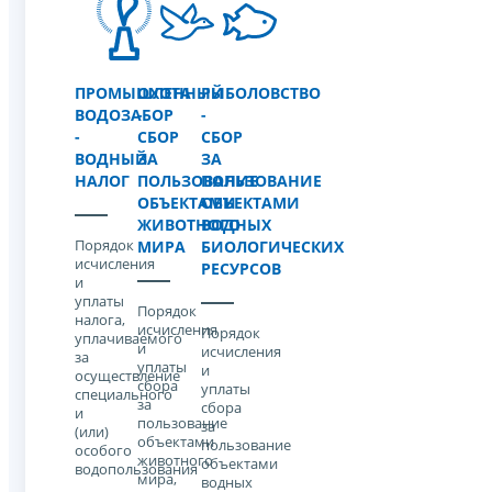
ПРОМЫШЛЕННЫЙ
ОХОТА
РЫБОЛОВСТВО
ВОДОЗАБОР
-
-
-
СБОР
СБОР
ВОДНЫЙ
ЗА
ЗА
НАЛОГ
ПОЛЬЗОВАНИЕ
ПОЛЬЗОВАНИЕ
ОБЪЕКТАМИ
ОБЪЕКТАМИ
ЖИВОТНОГО
ВОДНЫХ
Порядок
МИРА
БИОЛОГИЧЕСКИХ
исчисления
РЕСУРСОВ
и
уплаты
Порядок
налога,
исчисления
Порядок
уплачиваемого
и
исчисления
за
уплаты
и
осуществление
cбора
уплаты
специального
за
cбора
и
пользование
за
(или)
объектами
пользование
особого
животного
объектами
водопользования
мира,
водных