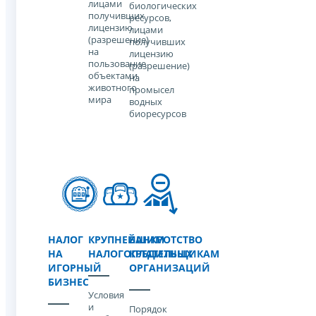
лицами
биологических
получивших
ресурсов,
лицензию
лицами
(разрешение)
получивших
на
лицензию
пользование
(разрешение)
объектами
на
животного
промысел
мира
водных
биоресурсов
НАЛОГ
КРУПНЕЙШИМ
БАНКРОТСТВО
НА
НАЛОГОПЛАТЕЛЬЩИКАМ
КРЕДИТНЫХ
ИГОРНЫЙ
ОРГАНИЗАЦИЙ
БИЗНЕС
Условия
и
Порядок