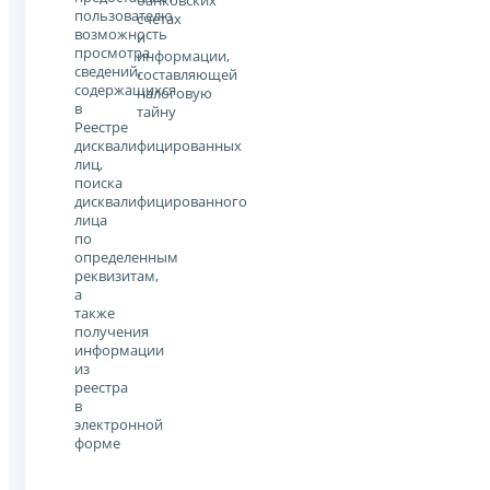
банковских
пользователю
счетах
возможность
и
просмотра
информации,
сведений,
составляющей
содержащихся
налоговую
в
тайну
Реестре
дисквалифицированных
лиц,
поиска
дисквалифицированного
лица
по
определенным
реквизитам,
а
также
получения
информации
из
реестра
в
электронной
форме