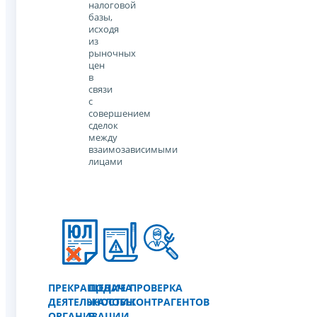
налоговой
базы,
исходя
из
рыночных
цен
в
связи
с
совершением
сделок
между
взаимозависимыми
лицами
ПРЕКРАЩЕНИЕ
ПОДАЧА
ПРОВЕРКА
ДЕЯТЕЛЬНОСТИ
ЖАЛОБЫ
КОНТРАГЕНТОВ
ОРГАНИЗАЦИИ
В