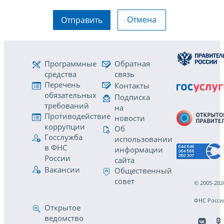
Отмена
Отправить
Программные
Обратная
средства
связь
Перечень
Контакты
обязательных
Подписка
требований
на
Противодействие
новости
коррупции
Об
Госслужба
использовании
в ФНС
информации
России
сайта
Вакансии
Общественный
совет
© 2005-202
ФНС Росси
Открытое
ведомство