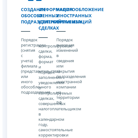
СОЗДАНИЕ
ИНФОРМАЦИЯ
НАЛОГООБЛОЖЕНИЕ
ОБОСОБЛЕННЫХ
О
ИНОСТРАННЫХ
ПОДРАЗДЕЛЕНИЙ
КОНТРОЛИРУЕМЫХ
ОРГАНИЗАЦИЙ
СДЕЛКАХ
Порядок
Порядок
регистрации
внесения
Контролируемые
(снятия
изменений
сделки,
с
в
форма,
учета)
сведения
формат
филиала
или
и
(представительства)
закрытия
порядок
или
подразделения
заполнения
иного
иностранной
уведомления
обособленного
компании
о
подразделения
на
контролируемых
территории
сделках,
РФ
совершенных
налогоплательщиком
в
календарном
году,
самостоятельные
корректировки