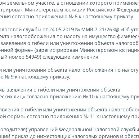
м земельном участке, в отношении которого применяе
истрирован Министерством юстиции Российской Федерац
нения согласно приложению № 8 к настоящему приказу.
налоговой службы от 24.05.2019 № ММВ-7-21/263@ «Об ут
кта налогообложения по налогу на имущество физическ
 заявления о гибели или уничтожении объекта налогоо
ронной форме» (зарегистрирован Министерством юстици
ный номер 54949) следующие изменения:
ли или уничтожении объекта налогообложения по налогу
 № 9 к настоящему приказу;
мы заявления о гибели или уничтожении объекта
ских лиц» согласно приложению № 10 к настоящему при
аявления о гибели или уничтожении объекта налогообл
ной форме» согласно приложению № 11 к настоящему при
ководителя) управлений Федеральной налоговой службы
щий приказ до нижестоящих налоговых органов и обесп