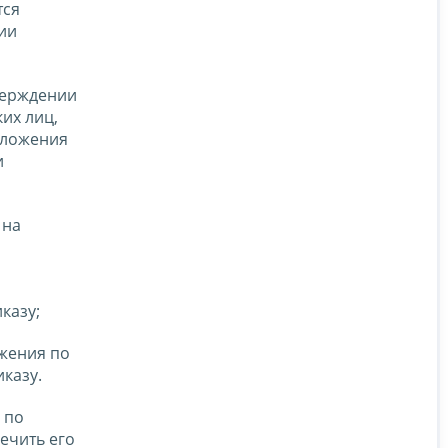
тся
ии
верждении
их лиц,
бложения
и
 на
казу;
ожения по
казу.
 по
ечить его