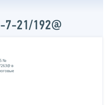
Д-7-21/192@
15 №
/263@ в
логовые