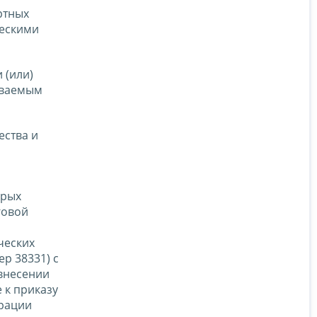
ртных
ческими
 (или)
иваемым
ества и
орых
говой
ческих
р 38331) с
внесении
 к приказу
ерации