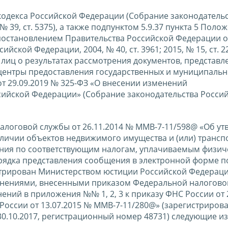
о кодекса Российской Федерации (Собрание законодатель
 № 39, ст. 5375), а также подпунктом 5.9.37 пункта 5 Поло
постановлением Правительства Российской Федерации о
йской Федерации, 2004, № 40, ст. 3961; 2015, № 15, ст. 22
иц о результатах рассмотрения документов, представл
ентры предоставления государственных и муниципальны
от 29.09.2019 № 325-ФЗ «О внесении изменений
ссийской Федерации» (Собрание законодательства Росси
налоговой службы от 26.11.2014 № ММВ-7-11/598@ «Об у
личии объектов недвижимого имущества и (или) трансп
ения по соответствующим налогам, уплачиваемым физи
рядка представления сообщения в электронной форме п
стрирован Министерством юстиции Российской Федерац
зменениями, внесенными приказом Федеральной налогов
ений в приложения №№ 1, 2, 3 к приказу ФНС России от 
России от 13.07.2015 № ММВ-7-11/280@» (зарегистриров
0.10.2017, регистрационный номер 48731) следующие и