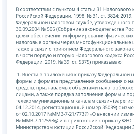
В соответствии с пунктом 4 статьи 31 Налоговог
Российской Федерации, 1998, № 31, ст. 3824; 2019,
Федеральной налоговой службе, утвержденного 
30.09.2004 № 506 (Собрание законодательства Росси
целях обеспечения информирования физических л
налоговые органы через многофункциональные ц
также в связи с принятием Федерального закона 
в части первую и вторую Налогового кодекса Ро
Федерации, 2019, № 39, ст. 5375) приказываю:
1. Внести в приложения к приказу Федеральной 
формы и формата представления сообщения о на
средств, признаваемых объектами налогооблож
лицами, а также порядка заполнения формы и по
телекоммуникационным каналам связи» (зареги
04.12.2014, регистрационный номер 35089) с и
от 02.10.2017 №ММВ-7-21/773@ «О внесении измен
№ ММВ-7-11/598@ и в приложение к приказу ФНС 
Министерством юстиции Российской Федерации 3