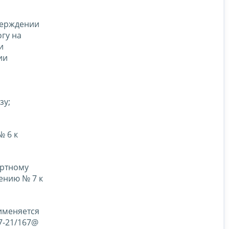
верждении
гу на
и
ии
зу;
№ 6 к
ортному
ению № 7 к
именяется
7-21/167@