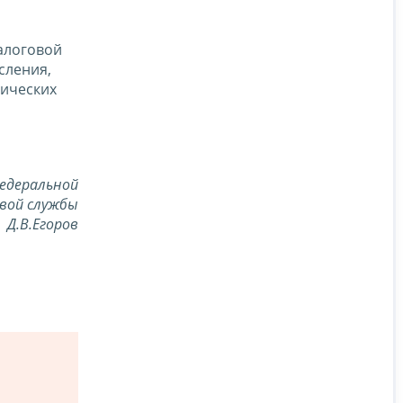
алоговой
сления,
зических
едеральной
вой службы
Д.В.Егоров