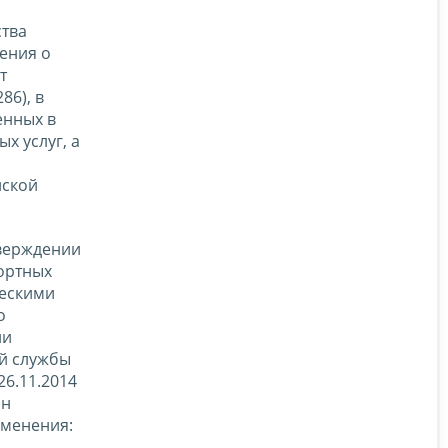
ства
жения о
т
86), в
енных в
х услуг, а
йской
тверждении
ортных
ческими
о
ии
ой службы
26.11.2014
ан
зменения: