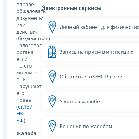
вправе
Электронные сервисы
обжаловать
документы
или
Личный кабинет для физических
действия
(бездействие)
налогового
Запись на прием в инспекцию
органа,
если
по его
мнению
Обратиться в ФНС России
они
нарушают
его
права
Узнать о жалобе
(
ст.137
НК
РФ
)
Решения по жалобам
Жалоба