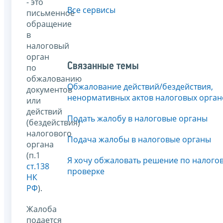
- это
Все сервисы
письменное
обращение
в
налоговый
орган
Связанные темы
по
обжалованию
Обжалование действий/бездействия,
документов
ненормативных актов налоговых орган
или
действий
Подать жалобу в налоговые органы
(бездействия)
налогового
Подача жалобы в налоговые органы
органа
(п.1
Я хочу обжаловать решение по налого
ст.138
проверке
НК
РФ
).
Жалоба
подается