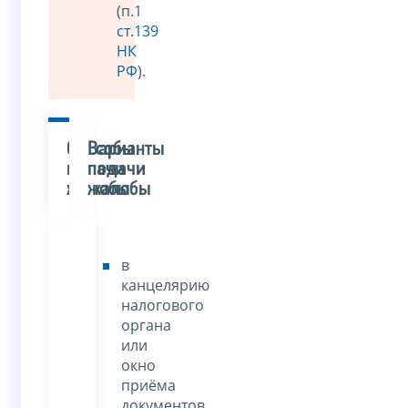
(п.1
ст.139
НК
РФ
).
Способы
Варианты
подачи
подачи
жалобы
жалобы
в
канцелярию
налогового
органа
или
окно
приёма
документов