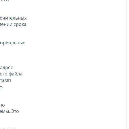
лючительных
лении срока
ториальные
 адрес
ного файла
штамп
F,
но
емы. Это