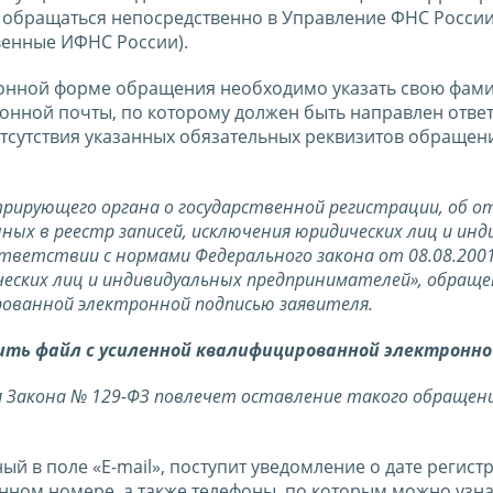
обращаться непосредственно в Управление ФНС России
венные ИФНС России).
онной форме обращения необходимо указать свою фами
ронной почты, по которому должен быть направлен ответ
отсутствия указанных обязательных реквизитов обращен
рирующего органа о государственной регистрации, об от
ных в реестр записей, исключения юридических лиц и ин
ответствии с нормами Федерального закона от 08.08.200
еских лиц и индивидуальных предпринимателей», обраще
рованной электронной подписью заявителя.
ить файл с усиленной квалифицированной электронно
 Закона № 129-ФЗ повлечет оставление такого обращен
ый в поле «E-mail», поступит уведомление о дате регист
ном номере, а также телефоны, по которым можно узна