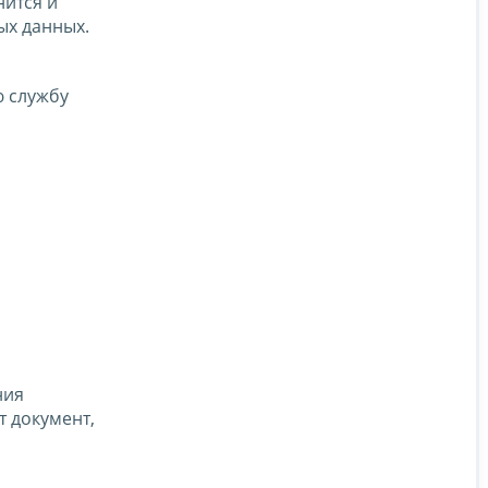
нится и
ых данных.
 службу
ния
 документ,