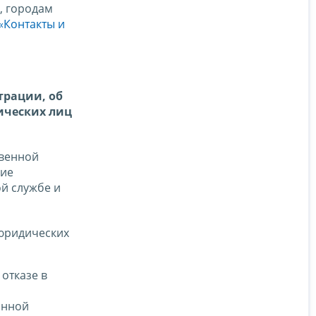
, городам
«Контакты и
трации, об
ических лиц
твенной
ние
й службе и
юридических
отказе в
онной