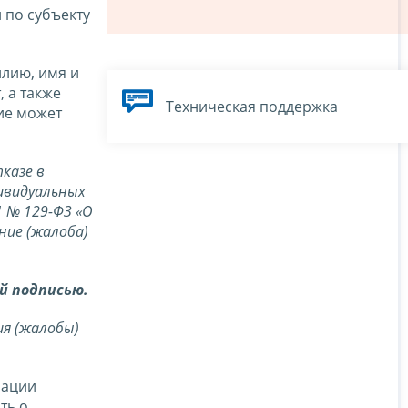
 по субъекту
лию, имя и
, а также
Техническая поддержка
ие может
казе в
дивидуальных
1 № 129-ФЗ «О
ние (жалоба)
й подписью.
ия (жалобы)
рации
ть о