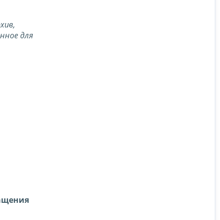
хив,
енное для
ращения