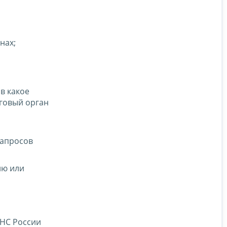
нах;
в какое
говый орган
запросов
ию или
ФНС России