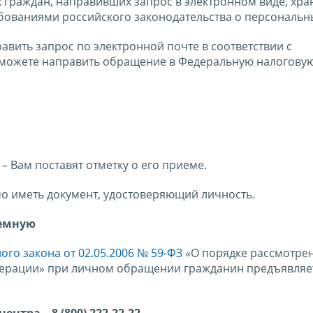
граждан, направивших запрос в электронном виде, хра
ебованиями российского законодательства о персональн
авить запрос по электронной почте в соответствии с
можете направить обращение в Федеральную налоговую
– Вам поставят отметку о его приеме.
мо иметь документ, удостоверяющий личность.
иемную
го закона от 02.05.2006 № 59-ФЗ
«О порядке рассмотре
ерации» при личном обращении гражданин предъявляет