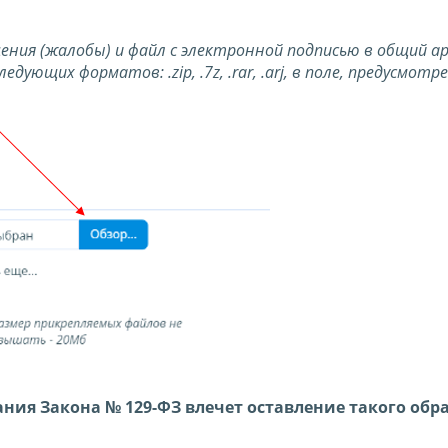
ния (жалобы) и файл с электронной подписью в общий ар
ющих форматов: .zip, .7z, .rar, .arj, в поле, предусмотр
ния Закона № 129-ФЗ влечет оставление такого об