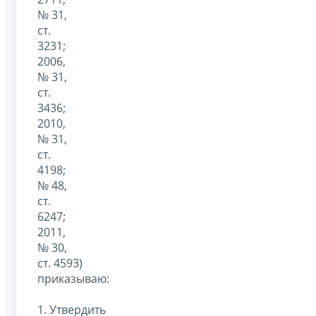
№ 31,
ст.
3231;
2006,
№ 31,
ст.
3436;
2010,
№ 31,
ст.
4198;
№ 48,
ст.
6247;
2011,
№ 30,
ст. 4593)
приказываю:
1. Утвердить