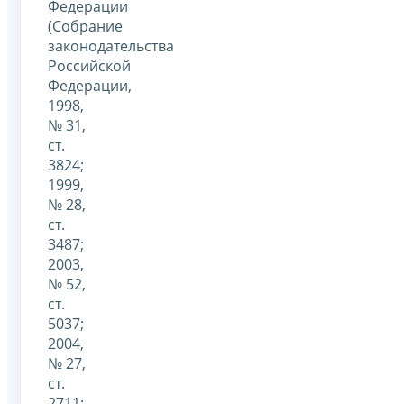
Федерации
(Собрание
законодательства
Российской
Федерации,
1998,
№ 31,
ст.
3824;
1999,
№ 28,
ст.
3487;
2003,
№ 52,
ст.
5037;
2004,
№ 27,
ст.
2711;