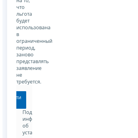
на то,
что
льгота
будет
использована
в
ограниченный
период,
заново
представлять
заявление
не
требуется.
Перейти
Подробную
информацию
об
установленных