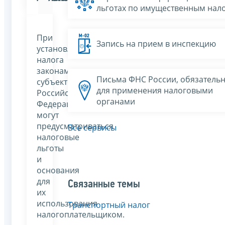
льготах по имущественным нал
При
Запись на прием в инспекцию
установлении
налога
законами
Письма ФНС России, обязатель
субъектов
для применения налоговыми
Российской
органами
Федерации
могут
предусматриваться
Все сервисы
налоговые
льготы
и
основания
для
Связанные темы
их
использования
Транспортный налог
налогоплательщиком.