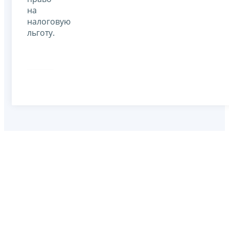
на
налоговую
льготу.