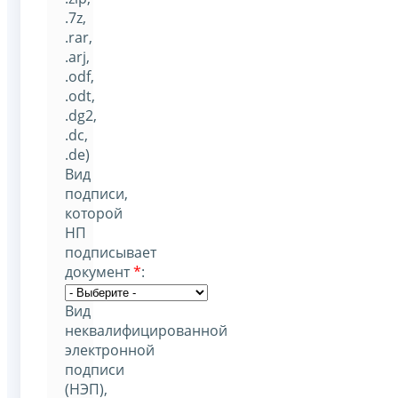
.7z,
.rar,
.arj,
.odf,
.odt,
.dg2,
.dc,
.de)
Вид
подписи,
которой
НП
подписывает
документ
*
:
Вид
неквалифицированной
электронной
подписи
(НЭП),