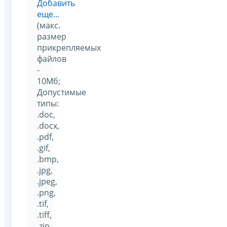
Добавить
еще...
(макс.
размер
прикрепляемых
файлов
-
10Мб;
Допустимые
типы:
.doc,
.docx,
.pdf,
.gif,
.bmp,
.jpg,
.jpeg,
.png,
.tif,
.tiff,
.zip,