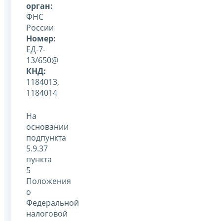
орган:
ФНС
России
Номер:
ЕД-7-
13/650@
КНД:
1184013,
1184014
На
основании
подпункта
5.9.37
пункта
5
Положения
о
Федеральной
налоговой