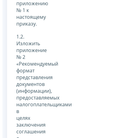
приложению
№ 1 к
настоящему
приказу.
1.2.
Изложить
приложение
№ 2
«Рекомендуемый
формат
представления
документов
(информации),
предоставляемых
налогоплательщиками
в
целях
заключения
соглашения