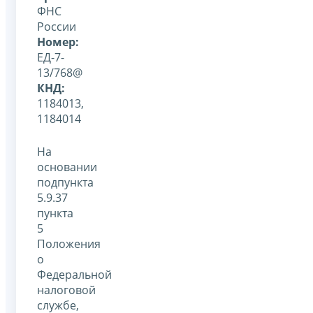
ФНС
России
Номер:
ЕД-7-
13/768@
КНД:
1184013,
1184014
На
основании
подпункта
5.9.37
пункта
5
Положения
о
Федеральной
налоговой
службе,