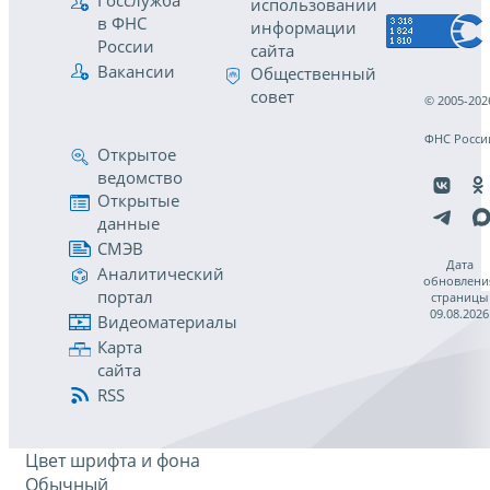
Госслужба
использовании
в ФНС
информации
России
сайта
Вакансии
Общественный
совет
© 2005-202
ФНС Росси
Открытое
ведомство
Открытые
данные
СМЭВ
Дата
Аналитический
обновлени
портал
страницы
09.08.2026
Видеоматериалы
Карта
сайта
RSS
Цвет шрифта и фона
Обычный