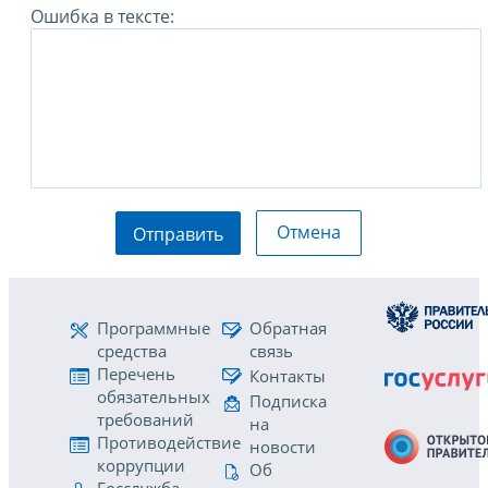
Ошибка в тексте:
Отмена
Отправить
Программные
Обратная
средства
связь
Перечень
Контакты
обязательных
Подписка
требований
на
Противодействие
новости
коррупции
Об