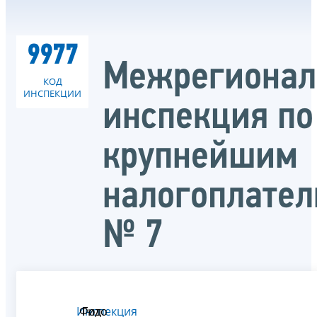
9977
Межрегионал
КОД
ИНСПЕКЦИИ
инспекция по
крупнейшим
налогоплате
№ 7
Инспекция
Фото
Гид