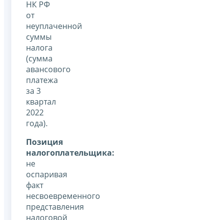
НК РФ
от
неуплаченной
суммы
налога
(сумма
авансового
платежа
за 3
квартал
2022
года).
Позиция
налогоплательщика:
не
оспаривая
факт
несвоевременного
представления
налоговой