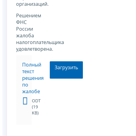
организаций.
Решением
ФНС
России
жалоба
налогоплательщика
удовлетворена.
Полный
Загрузить
текст
решения
по
жалобе
ODT
(19
KB)