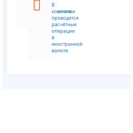
рамках
В
Таможенного
компании
Союза
проводятся
расчётные
операции
в
иностранной
валюте