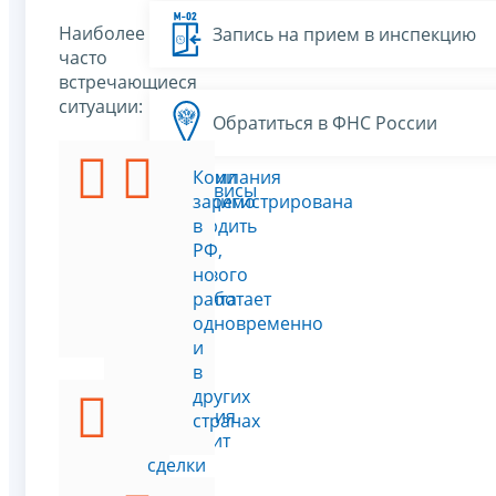
Наиболее
Запись на прием в инспекцию
часто
встречающиеся
ситуации:
Обратиться в ФНС России
Компании
Компания
Все сервисы
необходимо
зарегистрирована
подтвердить
в
статус
РФ,
налогового
но
резидента
работает
РФ
одновременно
и
в
других
Компания
странах
проводит
сделки
в