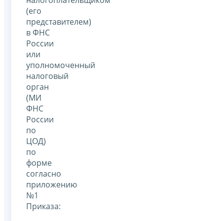
налогоплательщиком
(его
представителем)
в ФНС
России
или
уполномоченный
налоговый
орган
(МИ
ФНС
России
по
ЦОД)
по
форме
согласно
приложению
№1
Приказа: