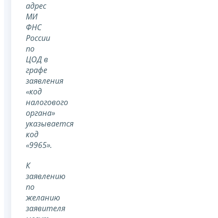
адрес
МИ
ФНС
России
по
ЦОД в
графе
заявления
«код
налогового
органа»
указывается
код
«9965».
К
заявлению
по
желанию
заявителя