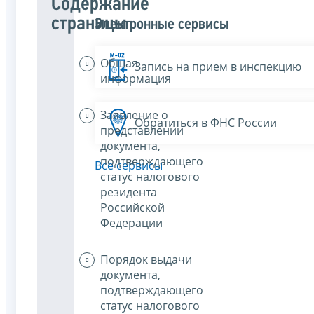
Содержание
страницы
Электронные сервисы
Общая
Запись на прием в инспекцию
информация
Заявление о
Обратиться в ФНС России
представлении
документа,
подтверждающего
Все сервисы
статус налогового
резидента
Российской
Федерации
Порядок выдачи
документа,
подтверждающего
статус налогового