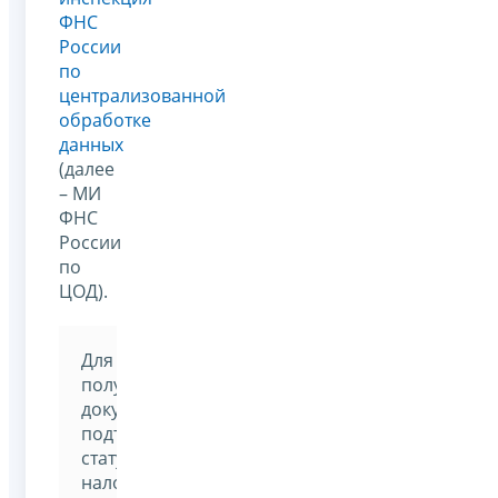
ФНС
России
по
централизованной
обработке
данных
(далее
– МИ
ФНС
России
по
ЦОД).
Для
получения
документа,
подтверждающего
статус
налогового