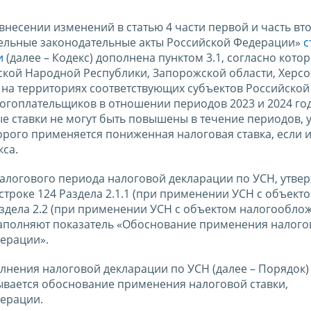
внесении изменений в статью 4 части первой и часть вт
дельные законодательные акты Российской Федерации»
с
и
(далее – Кодекс) дополнена пунктом 3.1, согласно кото
ской Народной Республики, Запорожской области, Херс
 на территориях соответствующих субъектов Российской
огоплательщиков в отношении периодов 2023 и 2024 год
е ставки не могут быть повышены в течение периодов, 
оторого применяется пониженная налоговая ставка, если 
кса.
налогового периода налоговой декларации по УСН, утве
строке 124 Раздела 2.1.1 (при применении УСН с объект
аздела 2.2 (при применении УСН с объектом налогообло
аполняют показатель «Обоснование применения налогов
ерации».
полнения налоговой декларации по УСН (далее – Порядок)
казывается обоснование применения налоговой ставки,
дерации.