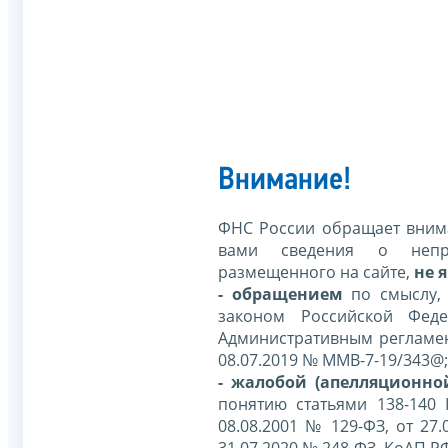
Внимание!
ФНС России обращает внима
вами сведения о непр
размещенного на сайте,
не я
- обращением
по смыслу,
законом Российской Фед
Административным регламе
08.07.2019 № ММВ-7-19/343@;
- жалобой (апелляционно
понятию статьями 138-140
08.08.2001 № 129-ФЗ, от 27.
31.07.2020 № 248-ФЗ, КоАП Р