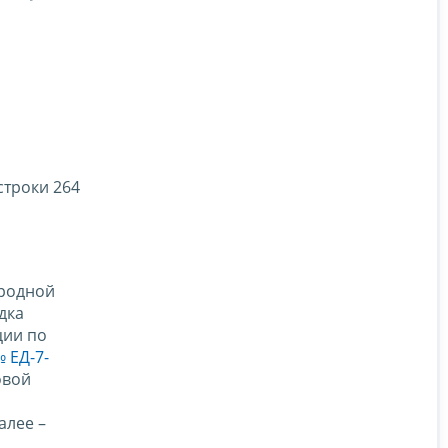
строки 264
ародной
дка
ции по
 ЕД-7-
овой
алее –