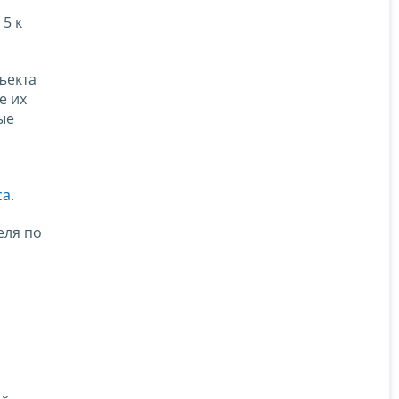
5 к
ъекта
е их
ые
са
.
еля по