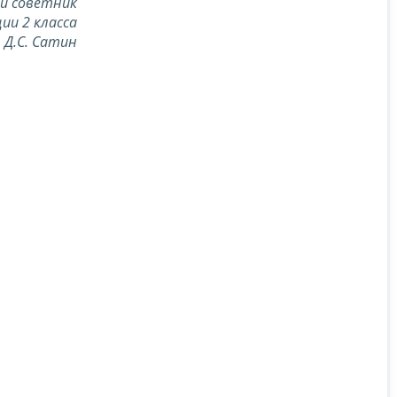
й советник
ии 2 класса
Д.С. Сатин