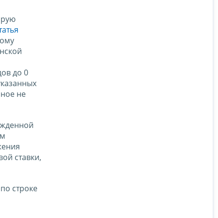
орую
татья
рому
онской
ов до 0
указанных
иное не
ржденной
ом
жения
ой ставки,
 по строке