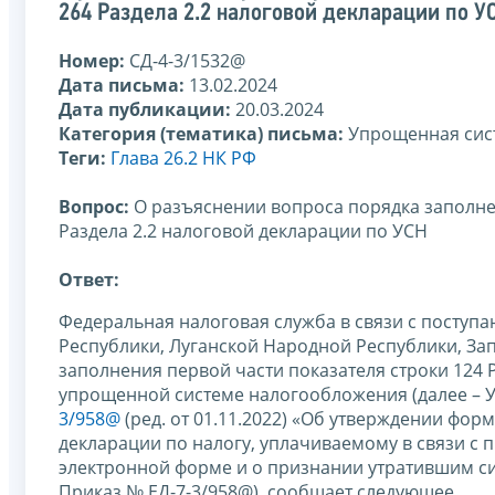
264 Раздела 2.2 налоговой декларации по У
Номер:
СД-4-3/1532@
Дата письма:
13.02.2024
Дата публикации:
20.03.2024
Категория (тематика) письма:
Упрощенная сис
Теги:
Глава 26.2 НК РФ
Вопрос:
О разъяснении вопроса порядка заполнени
Раздела 2.2 налоговой декларации по УСН
Ответ:
Федеральная налоговая служба в связи с посту
Республики, Луганской Народной Республики, За
заполнения первой части показателя строки 124 Р
упрощенной системе налогообложения (далее – 
3/958@
(ред. от 01.11.2022) «Об утверждении фо
декларации по налогу, уплачиваемому в связи 
электронной форме и о признании утратившим сил
Приказ № ЕД-7-3/958@), сообщает следующее.