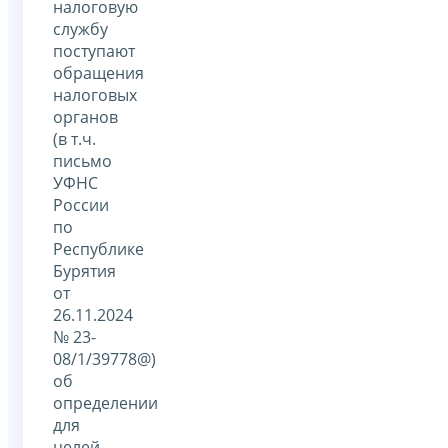
налоговую
службу
поступают
обращения
налоговых
органов
(в т.ч.
письмо
УФНС
России
по
Республике
Бурятия
от
26.11.2024
№ 23-
08/1/39778@)
об
определении
для
целей