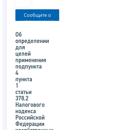
Сообщите о
неприменении
налоговым
органом
Об
указанного
определении
письма
для
целей
применения
подпункта
4
пункта
1
статьи
378.2
Налогового
кодекса
Российской
Федерации