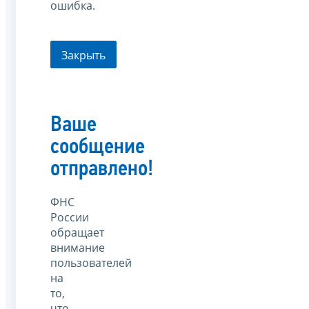
ошибка.
Закрыть
Ваше
сообщение
отправлено!
ФНС
России
обращает
внимание
пользователей
на
то,
что