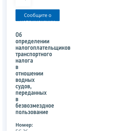
Сообщите о
неприменении
налоговым
органом
Об
указанного
определении
письма
налогоплательщиков
транспортного
налога
в
отношении
водных
судов,
переданных
в
безвозмездное
пользование
Номер: