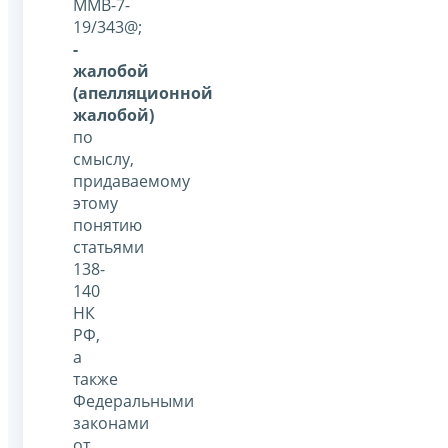
ММВ-7-
19/343@;
-
жалобой
(апелляционной
жалобой)
по
смыслу,
придаваемому
этому
понятию
статьями
138-
140
НК
РФ,
а
также
Федеральными
законами
от