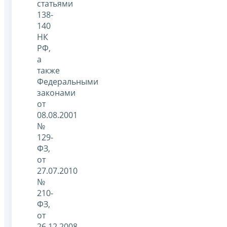
статьями
138-
140
НК
РФ,
а
также
Федеральными
законами
от
08.08.2001
№
129-
ФЗ,
от
27.07.2010
№
210-
ФЗ,
от
26.12.2008