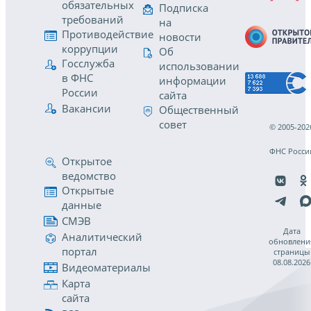
обязательных
Подписка
требований
на
Противодействие
новости
коррупции
Об
Госслужба
использовании
в ФНС
информации
России
сайта
Вакансии
Общественный
совет
© 2005-202
ФНС Росси
Открытое
ведомство
Открытые
данные
СМЭВ
Дата
Аналитический
обновлени
портал
страницы
08.08.2026
Видеоматериалы
Карта
сайта