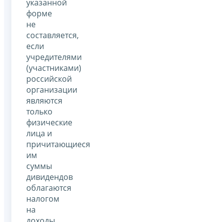
указанной
форме
не
составляется,
если
учредителями
(участниками)
российской
организации
являются
только
физические
лица и
причитающиеся
им
суммы
дивидендов
облагаются
налогом
на
доходы