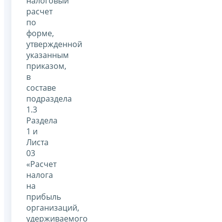
налоговый
расчет
по
форме,
утвержденной
указанным
приказом,
в
составе
подраздела
1.3
Раздела
1 и
Листа
03
«Расчет
налога
на
прибыль
организаций,
удерживаемого