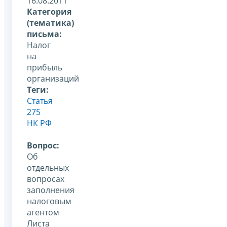
16.08.2011
Категория
(тематика)
письма:
Налог
на
прибыль
организаций
Теги:
Статья
275
НК РФ
Вопрос:
Об
отдельных
вопросах
заполнения
налоговым
агентом
Листа