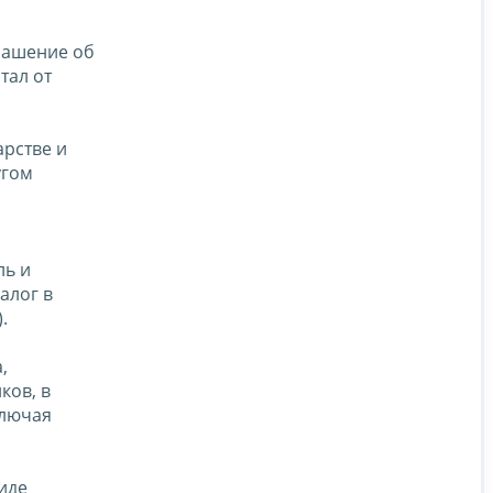
лашение об
тал от
арстве и
угом
ль и
алог в
.
,
ков, в
ключая
иде