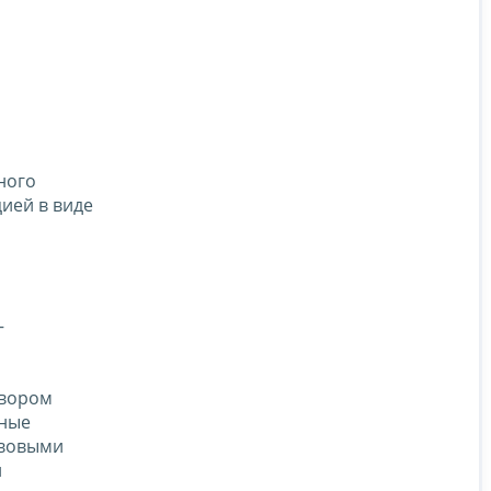
ного
ией в виде
–
овором
иные
авовыми
й