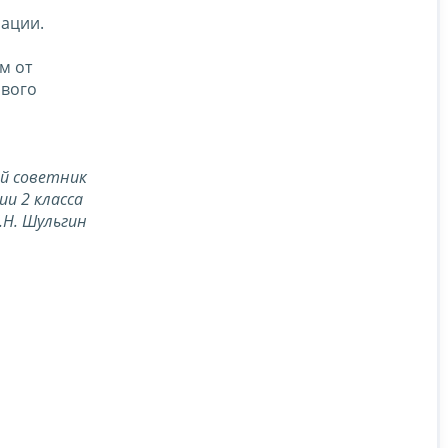
рации.
м от
ового
й советник
ии 2 класса
.Н. Шульгин