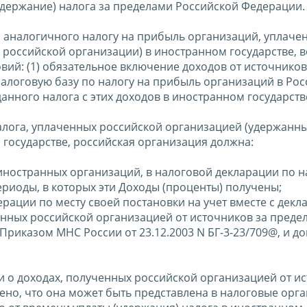
удержание) налога за пределами Российской Федерации.
, аналогичного налогу на прибыль организаций, уплаче
 российской организации) в иностранном государстве, 
й: (1) обязательное включение доходов от источников
 налоговую базу по налогу на прибыль организаций в Ро
данного налога с этих доходов в иностранном государств
алога, уплаченных российской организацией (удержанны
 государстве, российская организация должна:
 иностранных организаций, в налоговой декларации по н
риоды, в которых эти Доходы (проценты) получены;
ерации по месту своей постановки на учет вместе с декл
енных российской организацией от источников за преде
риказом МНС России от 23.12.2003 N БГ-3-23/709@, и до
 о доходах, полученных российской организацией от и
но, что она может быть представлена в налоговые орга