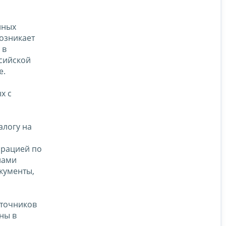
нных
возникает
 в
ссийской
е.
х с
алогу на
арацией по
лами
кументы,
сточников
ны в