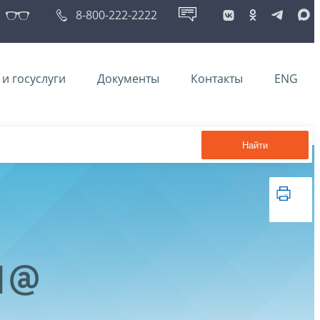
8-800-222-2222
и госуслуги
Документы
Контакты
ENG
Найти
41@