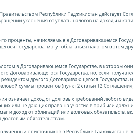
Правительством Республики Таджикистан действует Сог
ащении уклонения от уплаты налогов на доходы и капи
 что проценты, начисляемые в Договаривающемся Госуд
гося Государства, могут облагаться налогом в этом др
налогом в Договаривающемся Государстве, в котором они
того Договаривающегося Государства, но, если получате
 резидентом другого Договаривающегося Государства, н
аловой суммы процентов (пункт 2 статьи 12 Соглашения)
я означает доход от долговых требований любого вида
щих или не дающих право на участие в прибыли должни
маг и доход от облигаций или долговых обязательств, в
 долговым обязательствам.
полученный от источников в Республике Таджикистан в в