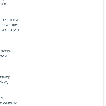
ан в
тветствии
одлежащая
ции. Такой
России,
етом
размер
умму
ым
документа