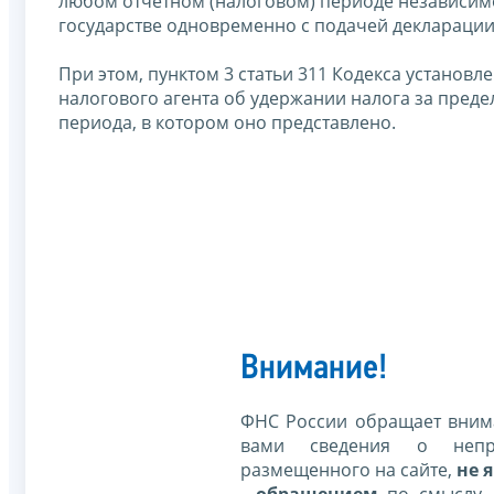
любом отчетном (налоговом) периоде независимо
государстве одновременно с подачей декларации
При этом, пунктом 3 статьи 311 Кодекса установ
налогового агента об удержании налога за преде
периода, в котором оно представлено.
Внимание!
ФНС России обращает внима
вами сведения о непр
размещенного на сайте,
не я
- обращением
по смыслу,