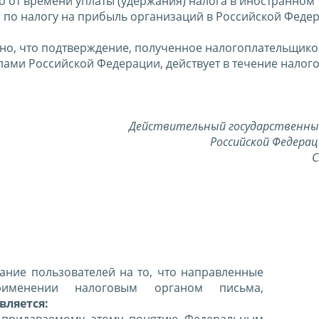
 от времени уплаты (удержания) налога в иностранном
 по налогу на прибыль организаций в Российской Феде
лено, что подтверждение, полученное налогоплательщико
лами Российской Федерации, действует в течение налог
Действительный государственны
Российской Федерац
С
ние пользователей на то, что направленные
именении налоговым органом письма,
вляется:
 придаваемому этому понятию Федеральным