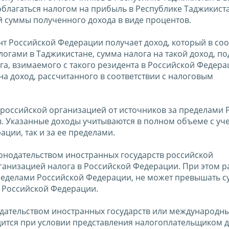
облагаться налогом на прибыль в Республике Таджикист
 суммы полученного дохода в виде процентов.
нт Российской Федерации получает доход, который в соо
огами в Таджикистане, сумма налога на такой доход, п
га, взимаемого с такого резидента в Российской Федера
на доход, рассчитанного в соответствии с налоговым
 российской организацией от источников за пределами 
. Указанные доходы учитываются в полном объеме с уч
ции, так и за ее пределами.
конодательством иностранных государств российской
рганизацией налога в Российской Федерации. При этом 
ределами Российской Федерации, не может превышать с
в Российской Федерации.
нодательством иностранных государств или международн
дится при условии представления налогоплательщиком 